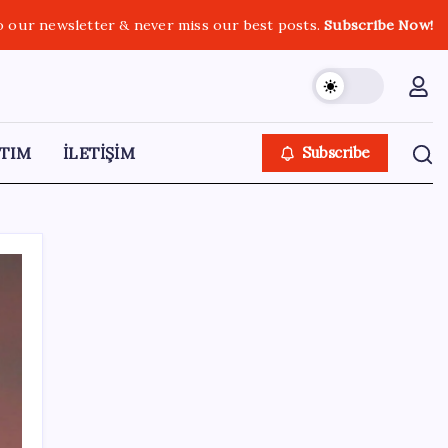
o our newsletter & never miss our best posts.
Subscribe Now!
TIM
İLETİŞİM
Subscribe
SON YAZILAR
LGS ek tercih 1. nakil başvuruları ne zaman
bitiyor? LGS 2. nakil başvuruları ne zaman?