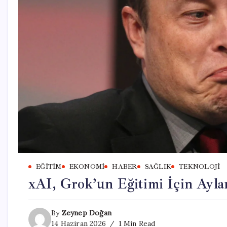
EĞITIM
EKONOMI
HABER
SAĞLIK
TEKNOLOJI
xAI, Grok’un Eğitimi İçin Ayla
By
Zeynep Doğan
14 Haziran 2026
1 Min Read