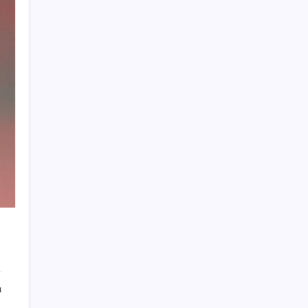
Otomobil satışlarında sert fren
WhatsApp Hesabınıza Nasıl E-posta Adresi
Eklersiniz?
Yapay Zekanın Kimsenin Konuşmadığı
Bedeli! Apple Neden Zirvede? | TeknoMaxx
#6
Mehmet Uçum, Ertuğrul Özkök’ü hedef aldı,
‘seçim’ mesajı verdi: ‘Görünen o ki Meclis
karar alacaktır…’
Piyasalarda ilginç gelişmeler var!
WhatsApp Android için Kanal Depolama
Temizleme Özelliğini Sunuyor
Ahbap soruşturması… Gözaltına alınan 12
kişi adliyeye sevk edildi
Giresun’da feci kaza: 3 ölü, 3 yaralı
ı
Uşak Belediyesi’ne operasyon: 17 gözaltı