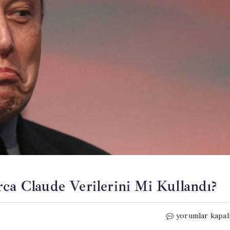
rca Claude Verilerini Mi Kullandı?
xAI,
yorumlar kapal
Grok’un