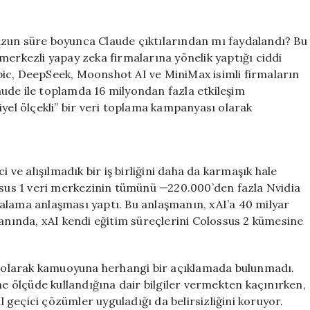
Eğitimi
İçin
Aylarca
uzun süre boyunca Claude çıktılarından mı faydalandı? Bu
Claude
merkezli yapay zeka firmalarına yönelik yaptığı ciddi
Verilerini
pic, DeepSeek, Moonshot AI ve MiniMax isimli firmaların
Mi
ude ile toplamda 16 milyondan fazla etkileşim
Kullandı?
iyel ölçekli” bir veri toplama kampanyası olarak
için
i ve alışılmadık bir iş birliğini daha da karmaşık hale
ossus 1 veri merkezinin tümünü —220.000’den fazla Nvidia
alama anlaşması yaptı. Bu anlaşmanın, xAI’a 40 milyar
yanında, xAI kendi eğitim süreçlerini Colossus 2 kümesine
li olarak kamuoyuna herhangi bir açıklamada bulunmadı.
ne ölçüde kullandığına dair bilgiler vermekten kaçınırken,
ıl geçici çözümler uyguladığı da belirsizliğini koruyor.