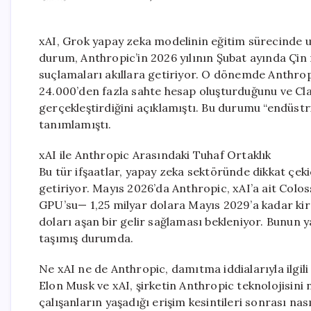
xAI, Grok yapay zeka modelinin eğitim sürecinde 
durum, Anthropic’in 2026 yılının Şubat ayında Çin 
suçlamaları akıllara getiriyor. O dönemde Anthro
24.000’den fazla sahte hesap oluşturduğunu ve Cla
gerçekleştirdiğini açıklamıştı. Bu durumu “endüstr
tanımlamıştı.
xAI ile Anthropic Arasındaki Tuhaf Ortaklık
Bu tür ifşaatlar, yapay zeka sektöründe dikkat çekic
getiriyor. Mayıs 2026’da Anthropic, xAI’a ait Col
GPU’su— 1,25 milyar dolara Mayıs 2029’a kadar kir
doları aşan bir gelir sağlaması bekleniyor. Bunun 
taşımış durumda.
Ne xAI ne de Anthropic, damıtma iddialarıyla ilgi
Elon Musk ve xAI, şirketin Anthropic teknolojisini 
çalışanların yaşadığı erişim kesintileri sonrası nas