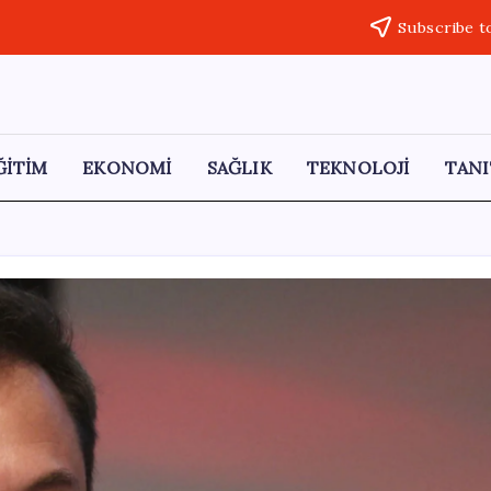
Subscribe t
ĞİTİM
EKONOMİ
SAĞLIK
TEKNOLOJİ
TANI