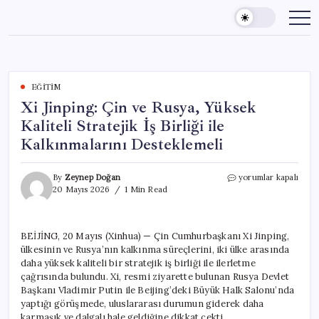
Skip
to
content
EĞITIM
Xi Jinping: Çin ve Rusya, Yüksek
Kaliteli Stratejik İş Birliği ile
Kalkınmalarını Desteklemeli
Xi
By
Zeynep Doğan
yorumlar kapalı
Jinping:
20 Mayıs 2026
1 Min Read
Çin
ve
Rusya,
BEİJİNG, 20 Mayıs (Xinhua) — Çin Cumhurbaşkanı Xi Jinping,
Yüksek
ülkesinin ve Rusya’nın kalkınma süreçlerini, iki ülke arasında
Kaliteli
Stratejik
daha yüksek kaliteli bir stratejik iş birliği ile ilerletme
İş
çağrısında bulundu. Xi, resmi ziyarette bulunan Rusya Devlet
Birliği
Başkanı Vladimir Putin ile Beijing’deki Büyük Halk Salonu’nda
ile
yaptığı görüşmede, uluslararası durumun giderek daha
Kalkınmalarını
karmaşık ve dalgalı hale geldiğine dikkat çekti.