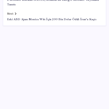
Tanıttı
Next
Eski ABD Ajanı Monica Witt İçin 200 Bin Dolar Ödül: İran’a Kaçtı
SON YAZILAR
Resmi Gazete’de bugün (08.08.2026)
Google Pixel Watch 5 Sızdırıldı: İşte Detaylar
Erdoğan’dan ‘Mekke Ortak Savunma Anlaşması’
açıklaması: ‘Hiçbir ülkeyi hedef almıyor’