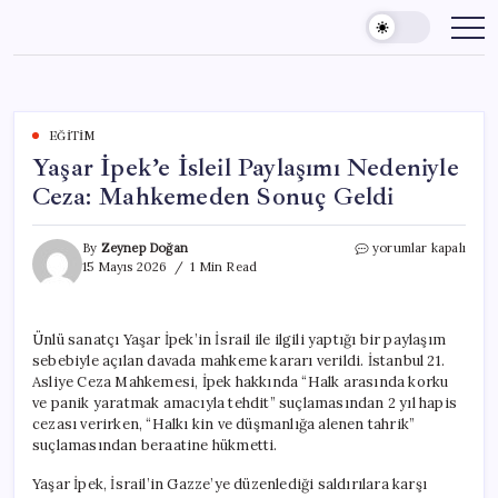
Skip
to
content
EĞITIM
Yaşar İpek’e İsleil Paylaşımı Nedeniyle
Ceza: Mahkemeden Sonuç Geldi
Yaşar
By
Zeynep Doğan
yorumlar kapalı
İpek’e
15 Mayıs 2026
1 Min Read
İsleil
Paylaşımı
Nedeniyle
Ünlü sanatçı Yaşar İpek’in İsrail ile ilgili yaptığı bir paylaşım
Ceza:
sebebiyle açılan davada mahkeme kararı verildi. İstanbul 21.
Mahkemeden
Sonuç
Asliye Ceza Mahkemesi, İpek hakkında “Halk arasında korku
Geldi
ve panik yaratmak amacıyla tehdit” suçlamasından 2 yıl hapis
için
cezası verirken, “Halkı kin ve düşmanlığa alenen tahrik”
suçlamasından beraatine hükmetti.
Yaşar İpek, İsrail’in Gazze’ye düzenlediği saldırılara karşı