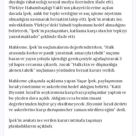
duyduğu rahatsızlığı sosyal medya üzerinden ifade etti.
Türkiye Hahambaşılığı Vakfı’nın şikayeti üzerine açılan
davada İpek, anlık bir tepki verdiğini ve suç işleme niyetinin
olmadığını savunarak beraatini talep etti. İpek’in avukatı ise,
müvekkilinin Türkiye’deki Yahudi toplumunu hedef almadığını
belirterek, “İpek’in paylaşımları, katliama karşı olan bir tepkiyi
yansıtmaktadır” şeklinde ifade etti.
Mahkeme, İpek’in suçlamalarını değerlendirirken, “Halk
arasında korku ve panik yaratmak amacıyla tehdit” suçunu
basın ve yayın yoluyla işlendiği gerekçesiyle ağırlaştırarak 3
yıl hapis cezasına çıkardı. Ancak “Halkı kin ve düşmanlığa
alenen tahrik” suçlaması yönünden beraat kararı verildi.
Mahkeme çıkışında açıklama yapan Yaşar İpek, paylaşımının
İsrail yönetimini ve askerlerini hedef aldığını belirtti. “Katil
Siyonist İsrail’in soykırımına karşı bazı paylaşımlar yaptım ve
bu yüzden dava açıldı. Aldığım ceza benim insani
değerlerimden hiçbir şey eksiltmeyecek. Siyonist İsrail devleti
ve askerlerine karşı duruşumu her zaman sürdüreceğim” dedi.
İpek’in avukatı ise verilen kararı istinafa taşımayı
planladıklarını açıkladı.