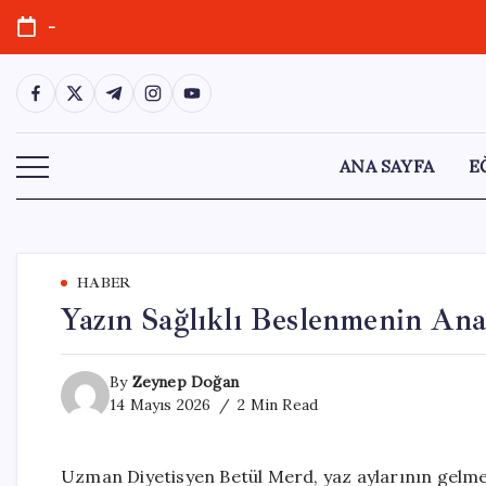
Skip
-
to
content
https://www.facebook.com/
https://twitter.com/
https://t.me/
https://www.instagram.com/
https://youtube.com/
ANA SAYFA
E
HABER
Yazın Sağlıklı Beslenmenin Ana
By
Zeynep Doğan
14 Mayıs 2026
2 Min Read
Uzman Diyetisyen Betül Merd, yaz aylarının gelmesi