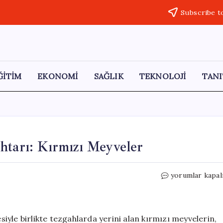
Subscribe t
ĞİTİM
EKONOMİ
SAĞLIK
TEKNOLOJİ
TANI
htarı: Kırmızı Meyveler
Yazın
yorumlar kapal
Sağlıklı
Beslenmenin
Anahtarı:
Kırmızı
yle birlikte tezgahlarda yerini alan kırmızı meyvelerin,