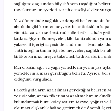
sağlığımız açısından büyük önem taşıdığını belirtti
taze kırmızı meyveleri tercih etmeliyiz” diye vurgu
Yaz döneminde sağlıklı ve dengeli beslenmenin önemi
ahududu gibi kırmızı meyvelerin antioksidan kapasi
vücutta zararlı serbest radikalleri etkisiz hale get
katkı sağlıyor. Bu meyveler, kilo kontrolünün yanı s
yüksek lif içeriği sayesinde sindirim sistemimizi d
Tatlı isteği artanlar için bu meyveler, sağlıklı bir 
birlikte kırmızı meyve tüketmek tatlı krizlerini önle
Merd, kışın ağır ve yağlı yemeklerin yerini yaz ayla
yemeklerin alması gerektiğini belirtti. Ayrıca, bol
olduğunu vurguladı.
Paketli gıdaların azaltılması gerektiğini belirte
zor olabilir, ancak tüketimini azaltmak mümkündür. 
bulundurmak bunu kolaylaştırır. Meyve, yoğurt ve ku
okumayı alışkanlık haline getirmek de önemli. İçer