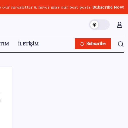
o our newsletter & never miss our best posts.
Subscribe Now!
TIM
İLETİŞİM
Subscribe
ı
SON YAZILAR
LGS ek tercih 1. nakil başvuruları ne zaman
bitiyor? LGS 2. nakil başvuruları ne zaman?