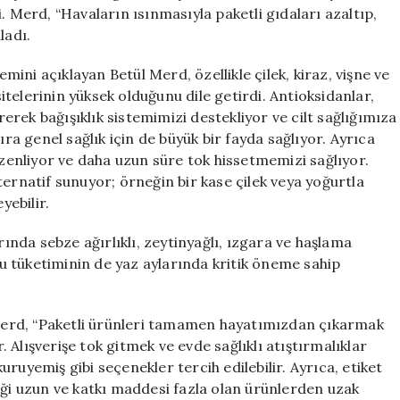
Meyveler
. Merd, “Havaların ısınmasıyla paketli gıdaları azaltıp,
için
ladı.
ni açıklayan Betül Merd, özellikle çilek, kiraz, vişne ve
telerinin yüksek olduğunu dile getirdi. Antioksidanlar,
irerek bağışıklık sistemimizi destekliyor ve cilt sağlığımıza
ıra genel sağlık için de büyük bir fayda sağlıyor. Ayrıca
üzenliyor ve daha uzun süre tok hissetmemizi sağlıyor.
alternatif sunuyor; örneğin bir kase çilek veya yoğurtla
yebilir.
rında sebze ağırlıklı, zeytinyağlı, ızgara ve haşlama
 su tüketiminin de yaz aylarında kritik öneme sahip
n Merd, “Paketli ürünleri tamamen hayatımızdan çıkarmak
Alışverişe tok gitmek ve evde sağlıklı atıştırmalıklar
ruyemiş gibi seçenekler tercih edilebilir. Ayrıca, etiket
iği uzun ve katkı maddesi fazla olan ürünlerden uzak