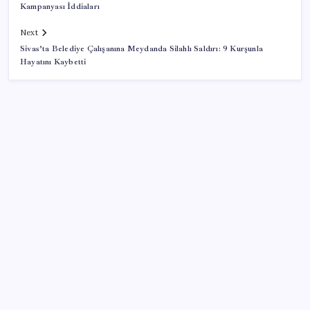
Kampanyası İddiaları
Next
Sivas’ta Belediye Çalışanına Meydanda Silahlı Saldırı: 9 Kurşunla
Hayatını Kaybetti
SON YAZILAR
Resmi Gazete’de bugün (08.08.2026)
Google Pixel Watch 5 Sızdırıldı: İşte Detaylar
Erdoğan’dan ‘Mekke Ortak Savunma Anlaşması’
açıklaması: ‘Hiçbir ülkeyi hedef almıyor’