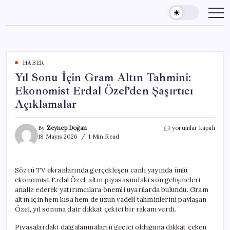
Skip
to
content
HABER
Yıl Sonu İçin Gram Altın Tahmini:
Ekonomist Erdal Özel’den Şaşırtıcı
Açıklamalar
Yıl
By
Zeynep Doğan
yorumlar kapalı
Sonu
18 Mayıs 2026
1 Min Read
İçin
Gram
Altın
Sözcü TV ekranlarında gerçekleşen canlı yayında ünlü
Tahmini:
ekonomist Erdal Özel, altın piyasasındaki son gelişmeleri
Ekonomist
Erdal
analiz ederek yatırımcılara önemli uyarılarda bulundu. Gram
Özel’den
altın için hem kısa hem de uzun vadeli tahminlerini paylaşan
Şaşırtıcı
Özel, yıl sonuna dair dikkat çekici bir rakam verdi.
Açıklamalar
için
Piyasalardaki dalgalanmaların geçici olduğuna dikkat çeken