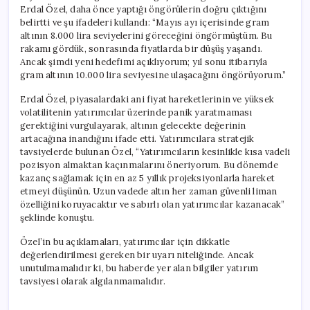
Erdal Özel, daha önce yaptığı öngörülerin doğru çıktığını
belirtti ve şu ifadeleri kullandı: “Mayıs ayı içerisinde gram
altının 8.000 lira seviyelerini göreceğini öngörmüştüm. Bu
rakamı gördük, sonrasında fiyatlarda bir düşüş yaşandı.
Ancak şimdi yeni hedefimi açıklıyorum; yıl sonu itibarıyla
gram altının 10.000 lira seviyesine ulaşacağını öngörüyorum.”
Erdal Özel, piyasalardaki ani fiyat hareketlerinin ve yüksek
volatilitenin yatırımcılar üzerinde panik yaratmaması
gerektiğini vurgulayarak, altının gelecekte değerinin
artacağına inandığını ifade etti. Yatırımcılara stratejik
tavsiyelerde bulunan Özel, “Yatırımcıların kesinlikle kısa vadeli
pozisyon almaktan kaçınmalarını öneriyorum. Bu dönemde
kazanç sağlamak için en az 5 yıllık projeksiyonlarla hareket
etmeyi düşünün. Uzun vadede altın her zaman güvenli liman
özelliğini koruyacaktır ve sabırlı olan yatırımcılar kazanacak”
şeklinde konuştu.
Özel’in bu açıklamaları, yatırımcılar için dikkatle
değerlendirilmesi gereken bir uyarı niteliğinde. Ancak
unutulmamalıdır ki, bu haberde yer alan bilgiler yatırım
tavsiyesi olarak algılanmamalıdır.