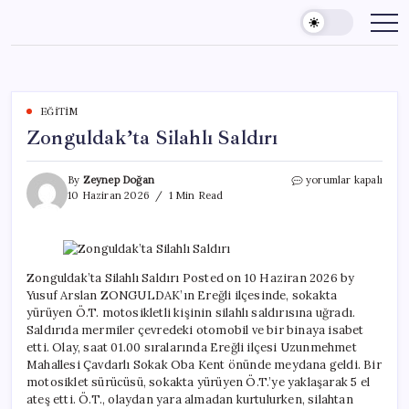
Skip
to
content
EĞITIM
Zonguldak’ta Silahlı Saldırı
Zonguldak’ta
By
Zeynep Doğan
yorumlar kapalı
Silahlı
10 Haziran 2026
1 Min Read
Saldırı
için
Zonguldak’ta Silahlı Saldırı Posted on 10 Haziran 2026 by
Yusuf Arslan ZONGULDAK’ın Ereğli ilçesinde, sokakta
yürüyen Ö.T. motosikletli kişinin silahlı saldırısına uğradı.
Saldırıda mermiler çevredeki otomobil ve bir binaya isabet
etti. Olay, saat 01.00 sıralarında Ereğli ilçesi Uzunmehmet
Mahallesi Çavdarlı Sokak Oba Kent önünde meydana geldi. Bir
motosiklet sürücüsü, sokakta yürüyen Ö.T.’ye yaklaşarak 5 el
ateş etti. Ö.T., olaydan yara almadan kurtulurken, silahtan