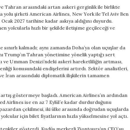
Uçuşlarını
e Tahran arasındaki artan askeri gerginlik ile birlikte
Durdurdu:
 yolu şirketi American Airlines, New York ile Tel Aviv Ben
Bilet
Ocak 2027 tarihine kadar askıya aldığını duyurdu.
Fiyatları
 yolcularla hızlı bir şekilde iletişime geçileceği ve
Yükseliyor
için
 ile sınırlı kalmadı; aynı zamanda Doha’ya olan uçuşlar da
nı Trump’ın Tahran yönetimine yönelik yaptığı sert
 ve Umman Denizi’ndeki askeri hareketliliğin artması,
enliği konusundaki endişelerini artırdı. Sektör analistleri,
ve İran arasındaki diplomatik ilişkilerin tamamen
bir artış göstermeye başladı. American Airlines’ın ardından
ited Airlines ise en az 7 Eylül’e kadar durdurduğunu
a pazardan çekilmesi, iki ülke arasında doğrudan uçuşlarda
cular için bilet fiyatlarının hızla yükselmesine yol açtı.
t tepkiler gösterdi. Kudüs merkezli Ziontours’un CEO’su