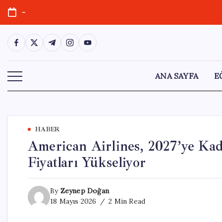
Skip
-
to
content
https://www.facebook.com/
https://twitter.com/
https://t.me/
https://www.instagram.com/
https://youtube.com/
ANA SAYFA
E
HABER
American Airlines, 2027’ye Kad
Fiyatları Yükseliyor
By
Zeynep Doğan
18 Mayıs 2026
2 Min Read