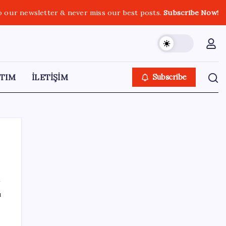
o our newsletter & never miss our best posts.
Subscribe Now!
TIM
İLETİŞİM
Subscribe
SON YAZILAR
ı
LGS ek tercih 1. nakil başvuruları ne zaman
bitiyor? LGS 2. nakil başvuruları ne zaman?