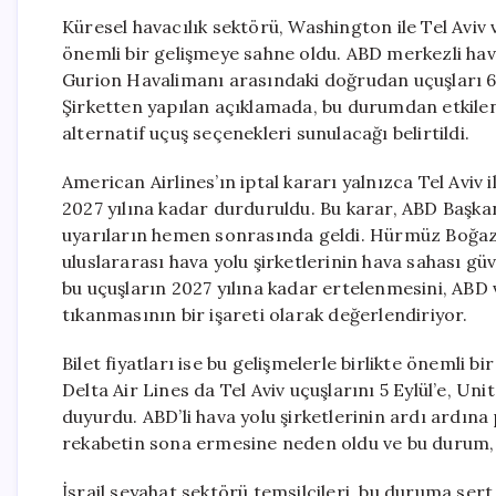
Küresel havacılık sektörü, Washington ile Tel Aviv v
önemli bir gelişmeye sahne oldu. ABD merkezli hava
Gurion Havalimanı arasındaki doğrudan uçuşları 6 
Şirketten yapılan açıklamada, bu durumdan etkilenen
alternatif uçuş seçenekleri sunulacağı belirtildi.
American Airlines’ın iptal kararı yalnızca Tel Aviv
2027 yılına kadar durduruldu. Bu karar, ABD Başka
uyarıların hemen sonrasında geldi. Hürmüz Boğazı
uluslararası hava yolu şirketlerinin hava sahası güv
bu uçuşların 2027 yılına kadar ertelenmesini, ABD 
tıkanmasının bir işareti olarak değerlendiriyor.
Bilet fiyatları ise bu gelişmelerle birlikte önemli 
Delta Air Lines da Tel Aviv uçuşlarını 5 Eylül’e, Un
duyurdu. ABD’li hava yolu şirketlerinin ardı ardın
rekabetin sona ermesine neden oldu ve bu durum, yol
İsrail seyahat sektörü temsilcileri, bu duruma ser