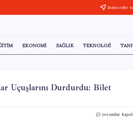
Subscribe t
ĞİTİM
EKONOMİ
SAĞLIK
TEKNOLOJİ
TANI
ar Uçuşlarını Durdurdu: Bilet
American
yorumlar kapal
Airlines,
2027’ye
Kadar