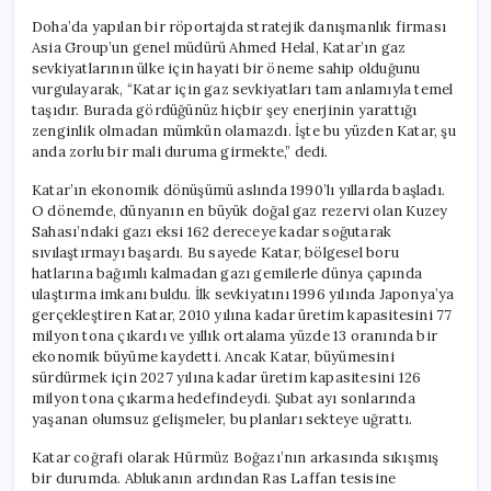
Doha’da yapılan bir röportajda stratejik danışmanlık firması
Asia Group’un genel müdürü Ahmed Helal, Katar’ın gaz
sevkiyatlarının ülke için hayati bir öneme sahip olduğunu
vurgulayarak, “Katar için gaz sevkiyatları tam anlamıyla temel
taşıdır. Burada gördüğünüz hiçbir şey enerjinin yarattığı
zenginlik olmadan mümkün olamazdı. İşte bu yüzden Katar, şu
anda zorlu bir mali duruma girmekte,” dedi.
Katar’ın ekonomik dönüşümü aslında 1990’lı yıllarda başladı.
O dönemde, dünyanın en büyük doğal gaz rezervi olan Kuzey
Sahası’ndaki gazı eksi 162 dereceye kadar soğutarak
sıvılaştırmayı başardı. Bu sayede Katar, bölgesel boru
hatlarına bağımlı kalmadan gazı gemilerle dünya çapında
ulaştırma imkanı buldu. İlk sevkiyatını 1996 yılında Japonya’ya
gerçekleştiren Katar, 2010 yılına kadar üretim kapasitesini 77
milyon tona çıkardı ve yıllık ortalama yüzde 13 oranında bir
ekonomik büyüme kaydetti. Ancak Katar, büyümesini
sürdürmek için 2027 yılına kadar üretim kapasitesini 126
milyon tona çıkarma hedefindeydi. Şubat ayı sonlarında
yaşanan olumsuz gelişmeler, bu planları sekteye uğrattı.
Katar coğrafi olarak Hürmüz Boğazı’nın arkasında sıkışmış
bir durumda. Ablukanın ardından Ras Laffan tesisine