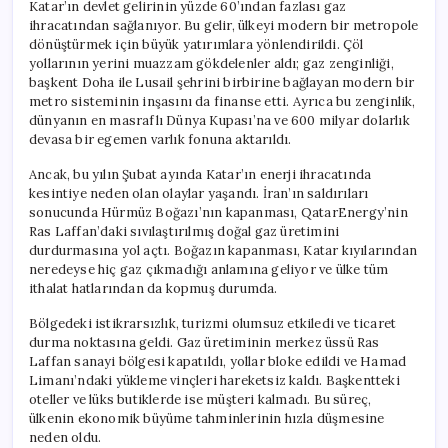
Katar’ın devlet gelirinin yüzde 60’ından fazlası gaz
ihracatından sağlanıyor. Bu gelir, ülkeyi modern bir metropole
dönüştürmek için büyük yatırımlara yönlendirildi. Çöl
yollarının yerini muazzam gökdelenler aldı; gaz zenginliği,
başkent Doha ile Lusail şehrini birbirine bağlayan modern bir
metro sisteminin inşasını da finanse etti. Ayrıca bu zenginlik,
dünyanın en masraflı Dünya Kupası’na ve 600 milyar dolarlık
devasa bir egemen varlık fonuna aktarıldı.
Ancak, bu yılın Şubat ayında Katar’ın enerji ihracatında
kesintiye neden olan olaylar yaşandı. İran’ın saldırıları
sonucunda Hürmüz Boğazı’nın kapanması, QatarEnergy’nin
Ras Laffan’daki sıvılaştırılmış doğal gaz üretimini
durdurmasına yol açtı. Boğazın kapanması, Katar kıyılarından
neredeyse hiç gaz çıkmadığı anlamına geliyor ve ülke tüm
ithalat hatlarından da kopmuş durumda.
Bölgedeki istikrarsızlık, turizmi olumsuz etkiledi ve ticaret
durma noktasına geldi. Gaz üretiminin merkez üssü Ras
Laffan sanayi bölgesi kapatıldı, yollar bloke edildi ve Hamad
Limanı’ndaki yükleme vinçleri hareketsiz kaldı. Başkentteki
oteller ve lüks butiklerde ise müşteri kalmadı. Bu süreç,
ülkenin ekonomik büyüme tahminlerinin hızla düşmesine
neden oldu.