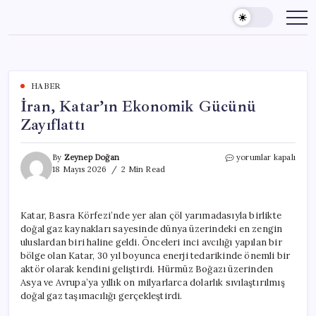
Skip
to
content
HABER
İran, Katar’ın Ekonomik Gücünü
Zayıflattı
İran,
By
Zeynep Doğan
yorumlar kapalı
Katar’ın
18 Mayıs 2026
2 Min Read
Ekonomik
Gücünü
Zayıflattı
Katar, Basra Körfezi’nde yer alan çöl yarımadasıyla birlikte
için
doğal gaz kaynakları sayesinde dünya üzerindeki en zengin
uluslardan biri haline geldi. Önceleri inci avcılığı yapılan bir
bölge olan Katar, 30 yıl boyunca enerji tedarikinde önemli bir
aktör olarak kendini geliştirdi. Hürmüz Boğazı üzerinden
Asya ve Avrupa’ya yıllık on milyarlarca dolarlık sıvılaştırılmış
doğal gaz taşımacılığı gerçekleştirdi.