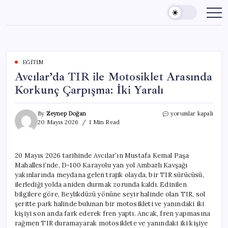
Skip
to
content
EĞITIM
Avcılar’da TIR ile Motosiklet Arasında
Korkunç Çarpışma: İki Yaralı
Avcılar’da
By
Zeynep Doğan
yorumlar kapalı
TIR
20 Mayıs 2026
1 Min Read
ile
Motosiklet
Arasında
20 Mayıs 2026 tarihinde Avcılar’ın Mustafa Kemal Paşa
Korkunç
Mahallesi’nde, D-100 Karayolu yan yol Ambarlı Kavşağı
Çarpışma:
İki
yakınlarında meydana gelen trajik olayda, bir TIR sürücüsü,
Yaralı
ilerlediği yolda aniden durmak zorunda kaldı. Edinilen
için
bilgilere göre, Beylikdüzü yönüne seyir halinde olan TIR, sol
şeritte park halinde bulunan bir motosikleti ve yanındaki iki
kişiyi son anda fark ederek fren yaptı. Ancak, fren yapmasına
rağmen TIR duramayarak motosiklete ve yanındaki iki kişiye