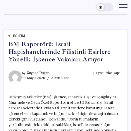
Skip
to
content
EĞITIM
BM Raportörü: İsrail
Hapishanelerinde Filistinli Esirlere
Yönelik İşkence Vakaları Artıyor
BM
By
Zeynep Doğan
yorumlar kapalı
Raportörü:
20 Mayıs 2026
2 Min Read
İsrail
Hapishanelerinde
Filistinli
Birleşmiş Milletler (BM) İşkence, İnsanlık Dışı ve Aşağılayıcı
Esirlere
Muamele ve Ceza Özel Raportörü Alice Jill Edwards, İsrail
Yönelik
İşkence
hapishanelerinde tutulan Filistinli esirlere karşı uygulanan
Vakaları
işkencelerin kapsamlı ve bağımsız bir biçimde araştırılması
Artıyor
gerektiğini vurguladı. Edwards, “Soruşturmaların
için
yürütülmesindeki ciddi aksaklıklar, İsrail’de cezasızlığın
yaygın olduğuna dair endişeleri artırıyor.” şeklinde konuştu.