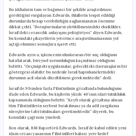
Bu iddiaların tam ve bağımsız bir şekilde araştırılması
gerektiğini vurgulayan Edwards, ihlallerin tespit edildiği
durumlarda hesap verebilirliğin sağlanmasının önemine
dikkat çekti. “Soruşturmaların yürütülmesindeki eksiklikler,
İsrail’deki cezasızlık anlayışını pekiştiriyor.” diyen Edwards,
bu konudaki şikayetlerin yeterince araştırılmamasının yol
açtığı olumsuz sonuçlara işaret etti.
Edwards ayrıca, işkencenin uluslararası bir suç olduğunu
hatırlatarak, bireysel sorumluluğun kaçınılmaz olduğunu
belirtti. “Geçmişteki uygulamalar, gelecekteki davranışların bir
göstergesi olabilir; bu nedenle İsrail hapishanelerindeki
durumun acil olarak düzeltilmesi gerekmektedir.” dedi.
İsrail’de 9 binden fazla Filistinlinin gözaltında bulunduğunu
ifade eden Edwards, bu kişilerin yüzde 40’ının idari tutukluluk
kapsamında olduğunu belirtti. “Keyfi olarak gözaltına alınan
tüm Filistinlilerin serbest bırakılması ya da adil yargılama
süreçlerine tabi tutulmaları gerekmektedir.” diyerek, bu
konudaki çağrısını yineledi.
Son olarak, BM Raportörü Edwards, İsrail’de kabul edilen yeni
idam cezası yasasının Filistinlileri haksız yere hedef