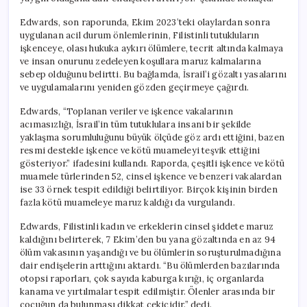
Edwards, son raporunda, Ekim 2023’teki olaylardan sonra
uygulanan acil durum önlemlerinin, Filistinli tutukluların
işkenceye, olası hukuka aykırı ölümlere, tecrit altında kalmaya
ve insan onurunu zedeleyen koşullara maruz kalmalarına
sebep olduğunu belirtti. Bu bağlamda, İsrail’i gözaltı yasalarını
ve uygulamalarını yeniden gözden geçirmeye çağırdı.
Edwards, “Toplanan veriler ve işkence vakalarının
acımasızlığı, İsrail’in tüm tutuklulara insani bir şekilde
yaklaşma sorumluluğunu büyük ölçüde göz ardı ettiğini, bazen
resmi destekle işkence ve kötü muameleyi teşvik ettiğini
gösteriyor.” ifadesini kullandı. Raporda, çeşitli işkence ve kötü
muamele türlerinden 52, cinsel işkence ve benzeri vakalardan
ise 33 örnek tespit edildiği belirtiliyor. Birçok kişinin birden
fazla kötü muameleye maruz kaldığı da vurgulandı.
Edwards, Filistinli kadın ve erkeklerin cinsel şiddete maruz
kaldığını belirterek, 7 Ekim’den bu yana gözaltında en az 94
ölüm vakasının yaşandığı ve bu ölümlerin soruşturulmadığına
dair endişelerin arttığını aktardı. “Bu ölümlerden bazılarında
otopsi raporları, çok sayıda kaburga kırığı, iç organlarda
kanama ve yırtılmalar tespit edilmiştir. Ölenler arasında bir
çocuğun da bulunması dikkat çekicidir.” dedi.