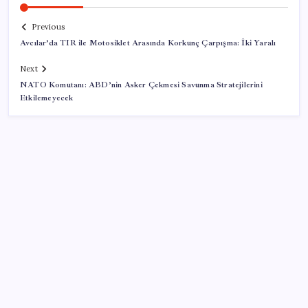
Previous
Avcılar’da TIR ile Motosiklet Arasında Korkunç Çarpışma: İki Yaralı
Next
NATO Komutanı: ABD’nin Asker Çekmesi Savunma Stratejilerini
Etkilemeyecek
SON YAZILAR
Resmi Gazete’de bugün (08.08.2026)
Google Pixel Watch 5 Sızdırıldı: İşte Detaylar