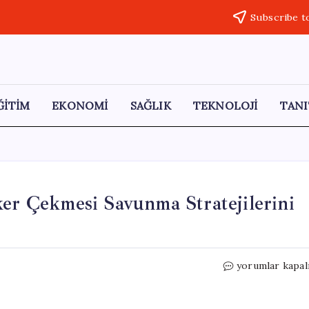
Subscribe t
ĞİTİM
EKONOMİ
SAĞLIK
TEKNOLOJİ
TANI
 Çekmesi Savunma Stratejilerini
NATO
yorumlar kapal
Komutanı:
ABD’nin
Asker