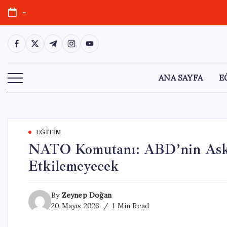
Skip
-
to
content
https://www.facebook.com/
https://twitter.com/
https://t.me/
https://www.instagram.com/
https://youtube.com/
ANA SAYFA
E
EĞITIM
NATO Komutanı: ABD’nin Asker
Etkilemeyecek
By
Zeynep Doğan
20 Mayıs 2026
1 Min Read