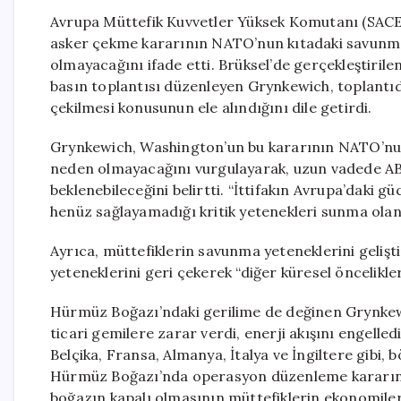
Avrupa Müttefik Kuvvetler Yüksek Komutanı (SAC
asker çekme kararının NATO’nun kıtadaki savunma
olmayacağını ifade etti. Brüksel’de gerçekleştiri
basın toplantısı düzenleyen Grynkewich, toplantıd
çekilmesi konusunun ele alındığını dile getirdi.
Grynkewich, Washington’un bu kararının NATO’nun
neden olmayacağını vurgulayarak, uzun vadede ABD
beklenebileceğini belirtti. “İttifakın Avrupa’daki g
henüz sağlayamadığı kritik yetenekleri sunma olan
Ayrıca, müttefiklerin savunma yeteneklerini gelişti
yeteneklerini geri çekerek “diğer küresel öncelikler”
Hürmüz Boğazı’ndaki gerilime de değinen Grynkew
ticari gemilere zarar verdi, enerji akışını engelledi
Belçika, Fransa, Almanya, İtalya ve İngiltere gibi,
Hürmüz Boğazı’nda operasyon düzenleme kararının
boğazın kapalı olmasının müttefiklerin ekonomiler