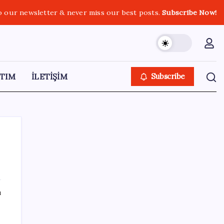
o our newsletter & never miss our best posts.
Subscribe Now!
TIM
İLETİŞİM
Subscribe
SON YAZILAR
ı
LGS ek tercih 1. nakil başvuruları ne zaman
bitiyor? LGS 2. nakil başvuruları ne zaman?