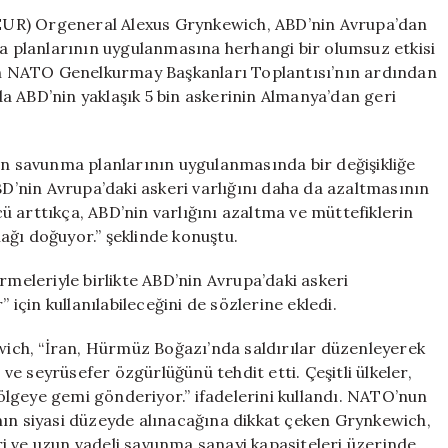
Çekmesi
EUR) Orgeneral Alexus Grynkewich, ABD’nin Avrupa’dan
Savunma
 planlarının uygulanmasına herhangi bir olumsuz etkisi
Stratejilerini
len NATO Genelkurmay Başkanları Toplantısı’nın ardından
Etkilemeyecek
a ABD’nin yaklaşık 5 bin askerinin Almanya’dan geri
için
 savunma planlarının uygulanmasında bir değişikliğe
’nin Avrupa’daki askeri varlığını daha da azaltmasının
ücü arttıkça, ABD’nin varlığını azaltma ve müttefiklerin
ağı doğuyor.” şeklinde konuştu.
rmeleriyle birlikte ABD’nin Avrupa’daki askeri
 için kullanılabileceğini de sözlerine ekledi.
ich, “İran, Hürmüz Boğazı’nda saldırılar düzenleyerek
 ve seyrüsefer özgürlüğünü tehdit etti. Çeşitli ülkeler,
 bölgeye gemi gönderiyor.” ifadelerini kullandı. NATO’nun
 siyasi düzeyde alınacağına dikkat çeken Grynkewich,
i ve uzun vadeli savunma sanayi kapasiteleri üzerinde