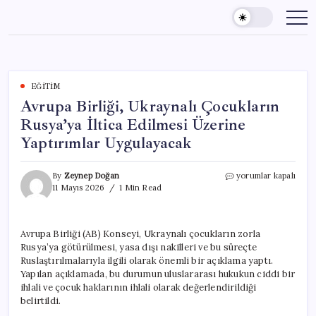
Skip
to
content
EĞITIM
Avrupa Birliği, Ukraynalı Çocukların
Rusya’ya İltica Edilmesi Üzerine
Yaptırımlar Uygulayacak
Avrupa
By
Zeynep Doğan
yorumlar kapalı
Birliği,
11 Mayıs 2026
1 Min Read
Ukraynalı
Çocukların
Rusya’ya
Avrupa Birliği (AB) Konseyi, Ukraynalı çocukların zorla
İltica
Rusya’ya götürülmesi, yasa dışı nakilleri ve bu süreçte
Edilmesi
Üzerine
Ruslaştırılmalarıyla ilgili olarak önemli bir açıklama yaptı.
Yaptırımlar
Yapılan açıklamada, bu durumun uluslararası hukukun ciddi bir
Uygulayacak
ihlali ve çocuk haklarının ihlali olarak değerlendirildiği
için
belirtildi.