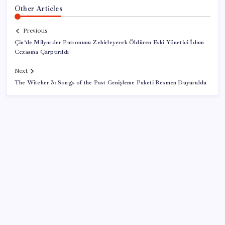
Other Articles
Previous
Çin’de Milyarder Patronunu Zehirleyerek Öldüren Eski Yönetici İdam
Cezasına Çarptırıldı
Next
The Witcher 3: Songs of the Past Genişleme Paketi Resmen Duyuruldu
SON YAZILAR
Resmi Gazete’de bugün (08.08.2026)