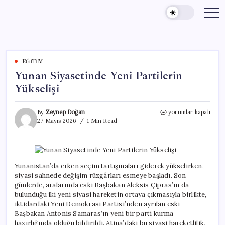
Skip
to
content
EĞITIM
Yunan Siyasetinde Yeni Partilerin
Yükselişi
Yunan
By
Zeynep Doğan
yorumlar kapalı
Siyasetinde
27 Mayıs 2026
1 Min Read
Yeni
Partilerin
Yükselişi
için
Yunanistan’da erken seçim tartışmaları giderek yükselirken,
siyasi sahnede değişim rüzgârları esmeye başladı. Son
günlerde, aralarında eski Başbakan Aleksis Çipras’ın da
bulunduğu iki yeni siyasi hareketin ortaya çıkmasıyla birlikte,
iktidardaki Yeni Demokrasi Partisi’nden ayrılan eski
Başbakan Antonis Samaras’ın yeni bir parti kurma
hazırlığında olduğu bildirildi. Atina’daki bu siyasi hareketlilik,