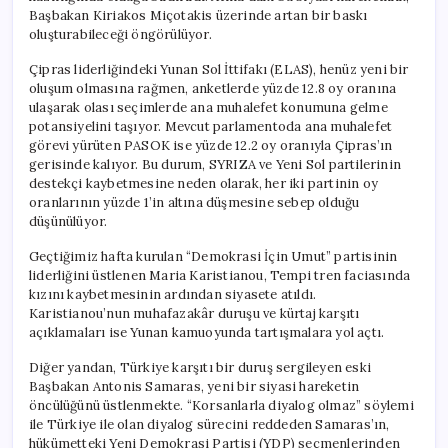
Başbakan Kiriakos Miçotakis üzerinde artan bir baskı
oluşturabileceği öngörülüyor.
Çipras liderliğindeki Yunan Sol İttifakı (ELAS), henüz yeni bir
oluşum olmasına rağmen, anketlerde yüzde 12.8 oy oranına
ulaşarak olası seçimlerde ana muhalefet konumuna gelme
potansiyelini taşıyor. Mevcut parlamentoda ana muhalefet
görevi yürüten PASOK ise yüzde 12.2 oy oranıyla Çipras’ın
gerisinde kalıyor. Bu durum, SYRIZA ve Yeni Sol partilerinin
destekçi kaybetmesine neden olarak, her iki partinin oy
oranlarının yüzde 1’in altına düşmesine sebep olduğu
düşünülüyor.
Geçtiğimiz hafta kurulan “Demokrasi İçin Umut” partisinin
liderliğini üstlenen Maria Karistianou, Tempi tren faciasında
kızını kaybetmesinin ardından siyasete atıldı.
Karistianou’nun muhafazakâr duruşu ve kürtaj karşıtı
açıklamaları ise Yunan kamuoyunda tartışmalara yol açtı.
Diğer yandan, Türkiye karşıtı bir duruş sergileyen eski
Başbakan Antonis Samaras, yeni bir siyasi hareketin
öncülüğünü üstlenmekte. “Korsanlarla diyalog olmaz” söylemi
ile Türkiye ile olan diyalog sürecini reddeden Samaras’ın,
hükümetteki Yeni Demokrasi Partisi (YDP) seçmenlerinden