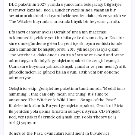
DLC paketinin 2027 yılında oyuncularla buluşacağı bilgisiyle
resmiyet kazandı. Red Launcher yazılımında yaşanan bir
sızıntının akabinde, duyuru beklenenden daha erken yapıldı ve
The Witcher hayranları arasında büyük bir heyecan yarattı.
Efsanevi canavar avcısı Geralt of Rivia’nın macerası,
beklenmedik şekilde yeni bir hikaye ile devam ediyor. Kısa bir
süre önce gündeme gelen bu yeni içerik, oyun endüstrisinde
uzun zamandır konuşuluyordu. 2015 yılında piyasaya çıkan
The Witcher 3, daha önce Hearts of Stone ve Blood and Wine
adını taşıyan iki büyük genişletme paketi ile zenginleşmişti.
Uzun süre boyunca yalnızca küçük yamalar ve yeni nesil grafik
güncellemeleri ile güncel kalan oyun, artık yeni bir döneme
adım atıyor.
Geliştirici ekip, genişletme paketinin tanıtımında “Medallion’s
humming… that can only mean one thing! It’s time to
announce The Witcher 3: Wild Hunt – Songs of the Past!”
ifadelerini kullandı. Bu yeni genişletme paketi, Geralt of Rivia
ile yeniden yola çıkma fırsatını sunuyor. Ayrıca, CD Projekt
Red, yeni paket üzerinde çalışmak için Fools Theory ile iş
birliği yapıyor.
Songs of the Past, oyuncuları Kontinent’in büyüleyici