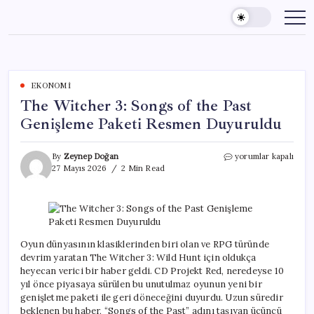
Skip
to
content
EKONOMI
The Witcher 3: Songs of the Past
Genişleme Paketi Resmen Duyuruldu
The
By
Zeynep Doğan
yorumlar kapalı
Witcher
27 Mayıs 2026
2 Min Read
3:
Songs
of
the
Past
Genişleme
Oyun dünyasının klasiklerinden biri olan ve RPG türünde
Paketi
devrim yaratan The Witcher 3: Wild Hunt için oldukça
Resmen
heyecan verici bir haber geldi. CD Projekt Red, neredeyse 10
Duyuruldu
yıl önce piyasaya sürülen bu unutulmaz oyunun yeni bir
için
genişletme paketi ile geri döneceğini duyurdu. Uzun süredir
beklenen bu haber, “Songs of the Past” adını taşıyan üçüncü