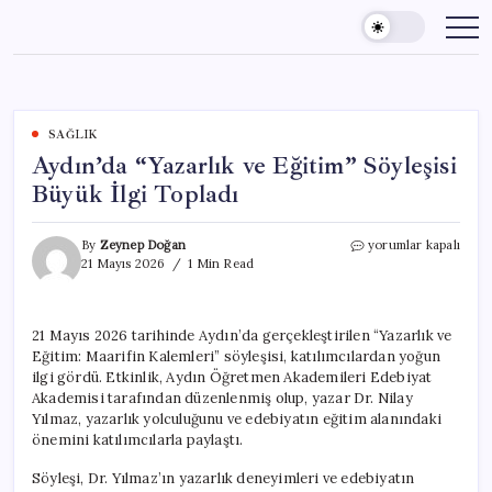
Skip
to
content
SAĞLIK
Aydın’da “Yazarlık ve Eğitim” Söyleşisi
Büyük İlgi Topladı
Aydın’da
By
Zeynep Doğan
yorumlar kapalı
“Yazarlık
21 Mayıs 2026
1 Min Read
ve
Eğitim”
Söyleşisi
21 Mayıs 2026 tarihinde Aydın’da gerçekleştirilen “Yazarlık ve
Büyük
Eğitim: Maarifin Kalemleri” söyleşisi, katılımcılardan yoğun
İlgi
Topladı
ilgi gördü. Etkinlik, Aydın Öğretmen Akademileri Edebiyat
için
Akademisi tarafından düzenlenmiş olup, yazar Dr. Nilay
Yılmaz, yazarlık yolculuğunu ve edebiyatın eğitim alanındaki
önemini katılımcılarla paylaştı.
Söyleşi, Dr. Yılmaz’ın yazarlık deneyimleri ve edebiyatın