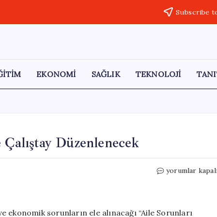
Subscribe t
ĞİTİM
EKONOMİ
SAĞLIK
TEKNOLOJİ
TANI
e Çalıştay Düzenlenecek
Bursa’da
yorumlar kapal
Aile
Sorunları
Üzerine
Çalıştay
 ve ekonomik sorunların ele alınacağı “Aile Sorunları