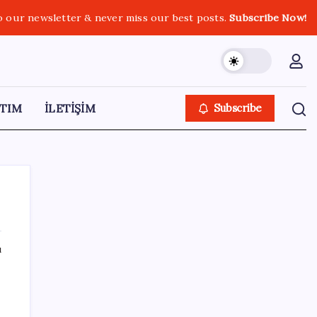
o our newsletter & never miss our best posts.
Subscribe Now!
TIM
İLETİŞİM
Subscribe
ı
SON YAZILAR
Resmi Gazete’de bugün (08.08.2026)