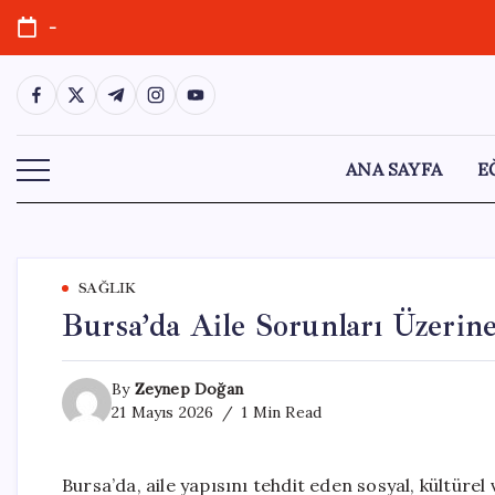
Skip
-
to
content
https://www.facebook.com/
https://twitter.com/
https://t.me/
https://www.instagram.com/
https://youtube.com/
ANA SAYFA
E
SAĞLIK
Bursa’da Aile Sorunları Üzerin
By
Zeynep Doğan
21 Mayıs 2026
1 Min Read
Bursa’da, aile yapısını tehdit eden sosyal, kültürel