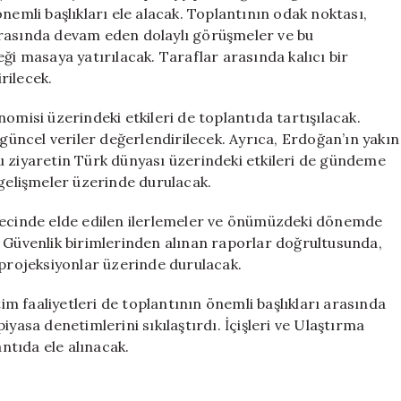
Maddeleri
nemli başlıkları ele alacak. Toplantının odak noktası,
için
n arasında devam eden dolaylı görüşmeler ve bu
 masaya yatırılacak. Taraflar arasında kalıcı bir
rilecek.
isi üzerindeki etkileri de toplantıda tartışılacak.
 güncel veriler değerlendirilecek. Ayrıca, Erdoğan’ın yakın
u ziyaretin Türk dünyası üzerindeki etkileri de gündeme
gili gelişmeler üzerinde durulacak.
ürecinde elde edilen ilerlemeler ve önümüzdeki dönemde
. Güvenlik birimlerinden alınan raporlar doğrultusunda,
 projeksiyonlar üzerinde durulacak.
 faaliyetleri de toplantının önemli başlıkları arasında
iyasa denetimlerini sıkılaştırdı. İçişleri ve Ulaştırma
antıda ele alınacak.