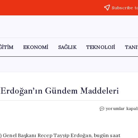
Subscribe t
ĞİTİM
EKONOMİ
SAĞLIK
TEKNOLOJİ
TANI
 Erdoğan’ın Gündem Maddeleri
Bugünkü
yorumlar kapal
Kabine
Toplantısında
Erdoğan’ın
Gündem
) Genel Başkanı Recep Tayyip Erdoğan, bugün saat