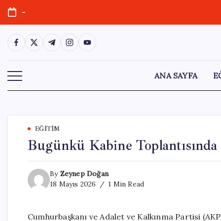
Skip
-
to
content
https://www.facebook.com/
https://twitter.com/
https://t.me/
https://www.instagram.com/
https://youtube.com/
ANA SAYFA
E
EĞITIM
Bugünkü Kabine Toplantısında
By
Zeynep Doğan
18 Mayıs 2026
1 Min Read
Cumhurbaşkanı ve Adalet ve Kalkınma Partisi (AKP