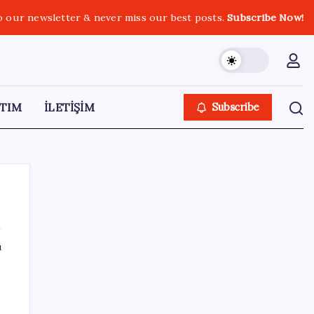
o our newsletter & never miss our best posts.
Subscribe Now!
TIM
İLETİŞİM
Subscribe
ı
SON YAZILAR
Resmi Gazete’de bugün (08.08.2026)