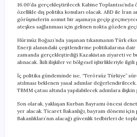
16.00’da gerçekleştirilecek Kabine Toplantısı’nda ö
özellikle dış politika konuları olacak. ABD ile İra
görüşmelerin somut bir aşamaya geçip geçmeyeceği
ateşkes sağlanması için gelinen nokta gözden geçi
Hürmüz Boğazı’nda yaşanan tıkanmanın Türk ekonom
Enerji alanındaki çeşitlendirme politikalarına dair
zamanda gerçekleştirdiği Kazakistan ziyareti ve b
alınacak. İkili ilişkiler ve bölgesel işbirlikleriyle il
İç politika gündeminde ise, “Terörsüz Türkiye” s
atılması beklenen yasal adımlar değerlendirilecek
TBMM çatısı altında yapılabilecek adımlara ilişkin
Son olarak, yaklaşan Kurban Bayramı öncesi denetim
yer alacak. Ticaret Bakanlığı, bayram dönemi için p
Bakanlıkları’nın alacağı güvenlik tedbirleri de topl