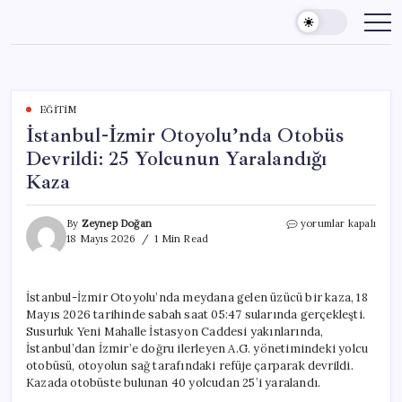
Skip
to
content
EĞITIM
İstanbul-İzmir Otoyolu’nda Otobüs
Devrildi: 25 Yolcunun Yaralandığı
Kaza
İstanbul-
By
Zeynep Doğan
yorumlar kapalı
İzmir
18 Mayıs 2026
1 Min Read
Otoyolu’nda
Otobüs
Devrildi:
İstanbul-İzmir Otoyolu’nda meydana gelen üzücü bir kaza, 18
25
Mayıs 2026 tarihinde sabah saat 05:47 sularında gerçekleşti.
Yolcunun
Yaralandığı
Susurluk Yeni Mahalle İstasyon Caddesi yakınlarında,
Kaza
İstanbul’dan İzmir’e doğru ilerleyen A.G. yönetimindeki yolcu
için
otobüsü, otoyolun sağ tarafındaki refüje çarparak devrildi.
Kazada otobüste bulunan 40 yolcudan 25’i yaralandı.