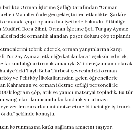
Çekmek
la birlikte Orman İşletme Şefliği tarafından “Orman
İçin
aylıeli Mahallesi’nde gerçekleştirilen etkinlikte, Şarköy
Çöp
eri ormanda çöp toplama faaliyetinde bulundu. Etkinliğe
Toplama
tim Müdürü Bora Zihni, Orman İşletme Şefi Turgay Aymaz
Etkinliği
allesi’ndeki ormanlık alandan poşet dolusu çöp toplandı.
Düzenlendi
için
etmenlerini tebrik ederek, orman yangınlarına karşı
i Turgay Aymaz, etkinliğe katılanlara teşekkür ederek,
e farkındalığı artırmak amacıyla 81 ilde eşzamanlı olarak
haniye’deki Taylı Baba Türbesi çevresindeki orman
rköy ve Pelitköy İlkokullarından gelen öğrencilerle
an Kahraman ve orman işletme şefliği personeli ile
 300 kilogram çöp, atık ve yanıcı materyal topladık. Bu tür
man yangınları konusunda farkındalık yaratmayı
ye verilen zararları minimize etme bilincini geliştirmek
ördü.” şeklinde konuştu.
ımızın korunmasına katkı sağlama amacını taşıyor.