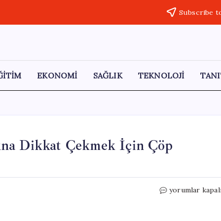
Subscribe t
ĞİTİM
EKONOMİ
SAĞLIK
TEKNOLOJİ
TANI
ına Dikkat Çekmek İçin Çöp
Burhaniye’de
yorumlar kapal
Orman
Yangınlarına
Dikkat