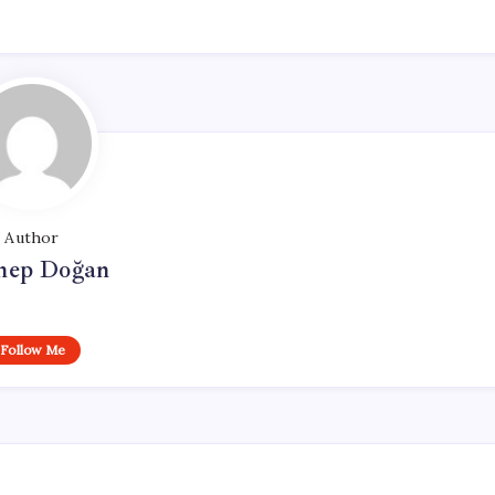
Author
nep Doğan
Follow Me