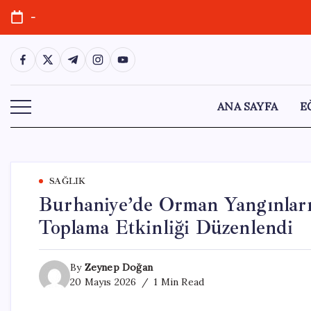
Skip
-
to
content
https://www.facebook.com/
https://twitter.com/
https://t.me/
https://www.instagram.com/
https://youtube.com/
ANA SAYFA
E
SAĞLIK
Burhaniye’de Orman Yangınlar
Toplama Etkinliği Düzenlendi
By
Zeynep Doğan
20 Mayıs 2026
1 Min Read