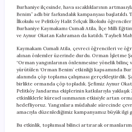
Burhaniye ilçesinde, hava sıcaklıklarının artmasıy
Benim” adlı bir farkındalık kampanyası başlatıldı. T
İlkokulu ve Pelitköy Halit Selçuk İlkokulu öğrencil
Burhaniye Kaymakamı Cumali Atila, İlçe Milli Eği
ve Aynur Okatan Kahraman da katıldı. Taylıeli Mah
Kaymakam Cumali Atila, çevreci öğrencileri ve öğr
alınan önlemler üzerinde durdu. Orman İşletme Şef
“Orman yangınlarının önlenmesine yönelik bilinç v
yürütülen ‘Orman Benim’ etkinliği kapsamında Bur
alanında çöp toplama çalışması gerçekleştirdik. Şa
birlikte ormanda çöp topladık. Şefimiz Aynur Okat
Pelitköy Jandarma ekiplerinin katkılarıyla yaklaşık
etkinliklerle küresel ısınmanın etkisiyle artan or
hedefliyoruz. Yangınlara müdahale sürecinde çevre
amacıyla düzenlediğimiz kampanyamız büyük ilgi g
Bu etkinlik, toplumsal bilinci artırarak ormanlar