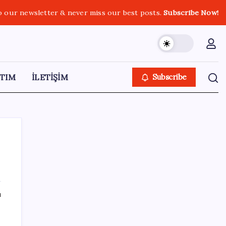
o our newsletter & never miss our best posts.
Subscribe Now!
TIM
İLETİŞİM
Subscribe
SON YAZILAR
ı
LGS ek tercih 1. nakil başvuruları ne zaman
bitiyor? LGS 2. nakil başvuruları ne zaman?