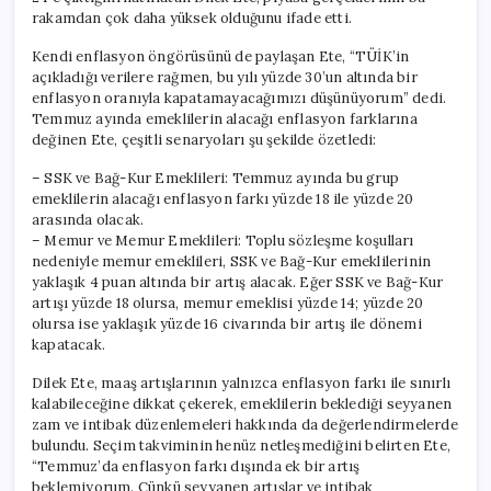
rakamdan çok daha yüksek olduğunu ifade etti.
Kendi enflasyon öngörüsünü de paylaşan Ete, “TÜİK’in
açıkladığı verilere rağmen, bu yılı yüzde 30’un altında bir
enflasyon oranıyla kapatamayacağımızı düşünüyorum” dedi.
Temmuz ayında emeklilerin alacağı enflasyon farklarına
değinen Ete, çeşitli senaryoları şu şekilde özetledi:
– SSK ve Bağ-Kur Emeklileri: Temmuz ayında bu grup
emeklilerin alacağı enflasyon farkı yüzde 18 ile yüzde 20
arasında olacak.
– Memur ve Memur Emeklileri: Toplu sözleşme koşulları
nedeniyle memur emeklileri, SSK ve Bağ-Kur emeklilerinin
yaklaşık 4 puan altında bir artış alacak. Eğer SSK ve Bağ-Kur
artışı yüzde 18 olursa, memur emeklisi yüzde 14; yüzde 20
olursa ise yaklaşık yüzde 16 civarında bir artış ile dönemi
kapatacak.
Dilek Ete, maaş artışlarının yalnızca enflasyon farkı ile sınırlı
kalabileceğine dikkat çekerek, emeklilerin beklediği seyyanen
zam ve intibak düzenlemeleri hakkında da değerlendirmelerde
bulundu. Seçim takviminin henüz netleşmediğini belirten Ete,
“Temmuz’da enflasyon farkı dışında ek bir artış
beklemiyorum. Çünkü seyyanen artışlar ve intibak