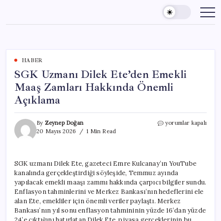
Skip
to
content
HABER
SGK Uzmanı Dilek Ete’den Emekli
Maaş Zamları Hakkında Önemli
Açıklama
SGK
By
Zeynep Doğan
yorumlar kapalı
Uzmanı
20 Mayıs 2026
1 Min Read
Dilek
Ete’den
Emekli
SGK uzmanı Dilek Ete, gazeteci Emre Kulcanay’ın YouTube
Maaş
kanalında gerçekleştirdiği söyleşide, Temmuz ayında
Zamları
Hakkında
yapılacak emekli maaşı zammı hakkında çarpıcı bilgiler sundu.
Önemli
Enflasyon tahminlerini ve Merkez Bankası’nın hedeflerini ele
Açıklama
alan Ete, emekliler için önemli veriler paylaştı. Merkez
için
Bankası’nın yıl sonu enflasyon tahmininin yüzde 16’dan yüzde
24’e çıktığını hatırlatan Dilek Ete, piyasa gerçeklerinin bu