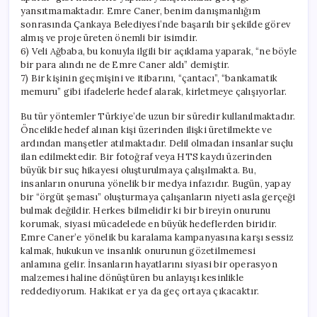
yansıtmamaktadır. Emre Caner, benim danışmanlığım
sonrasında Çankaya Belediyesi’nde başarılı bir şekilde görev
almış ve proje üreten önemli bir isimdir.
6) Veli Ağbaba, bu konuyla ilgili bir açıklama yaparak, “ne böyle
bir para alındı ne de Emre Caner aldı” demiştir.
7) Bir kişinin geçmişini ve itibarını, “çantacı”, “bankamatik
memuru” gibi ifadelerle hedef alarak, kirletmeye çalışıyorlar.
Bu tür yöntemler Türkiye’de uzun bir süredir kullanılmaktadır.
Öncelikle hedef alınan kişi üzerinden ilişki üretilmekte ve
ardından manşetler atılmaktadır. Delil olmadan insanlar suçlu
ilan edilmektedir. Bir fotoğraf veya HTS kaydı üzerinden
büyük bir suç hikayesi oluşturulmaya çalışılmakta. Bu,
insanların onuruna yönelik bir medya infazıdır. Bugün, yapay
bir “örgüt şeması” oluşturmaya çalışanların niyeti asla gerçeği
bulmak değildir. Herkes bilmelidir ki bir bireyin onurunu
korumak, siyasi mücadelede en büyük hedeflerden biridir.
Emre Caner’e yönelik bu karalama kampanyasına karşı sessiz
kalmak, hukukun ve insanlık onurunun gözetilmemesi
anlamına gelir. İnsanların hayatlarını siyasi bir operasyon
malzemesi haline dönüştüren bu anlayışı kesinlikle
reddediyorum. Hakikat er ya da geç ortaya çıkacaktır.