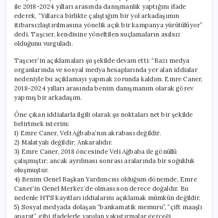
ile 2018-2024 yılları arasında danışmanlık yaptığını ifade
ederek, “Yıllarca birlikte çalıştığım bir yol arkadaşımın
itibarsızlaştırılmasına yönelik açık bir kampanya yürütülüyor”
dedi. Taşcıer, kendisine yöneltilen suçlamaların asılsız
olduğunu vurguladı.
Taşcıer’in açıklamaları şu şekilde devam etti: “Bazı medya
organlarında ve sosyal medya hesaplarında yer alan iddialar
nedeniyle bu açıklamayı yapmak zorunda kaldım. Emre Caner,
2018-2024 yılları arasında benim danışmanım olarak görev
yapmış bir arkadaşım.
Öne çıkan iddialarla ilgili olarak şu noktaları net bir şekilde
belirtmek isterim:
1) Emre Caner, Veli Ağbaba’nın akrabası değildir.
2) Malatyalı değildir; Ankaralıdır.
3) Emre Caner, 2018 öncesinde Veli Ağbaba ile gönüllü
çalışmıştır; ancak ayrılması sonrası aralarında bir soğukluk
oluşmuştur.
4) Benim Genel Başkan Yardımcısı olduğum dönemde, Emre
Caner’in Genel Merkez’de olması son derece doğaldır. Bu
nedenle HTS kayıtları iddialarını açıklamak mümkün değildir.
5) Sosyal medyada dolaşan “bankamatik memuru”, “çift maaşlı
aparat” gibi ifadelerle yapılan yakıştırmalar gerçeği