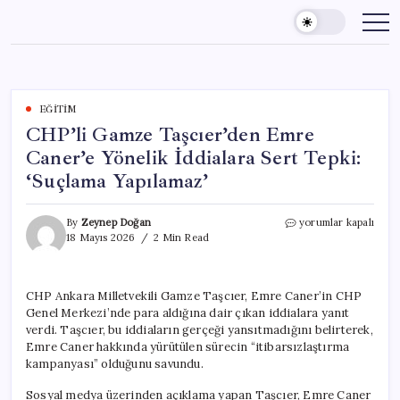
Skip
to
content
EĞITIM
CHP’li Gamze Taşcıer’den Emre
Caner’e Yönelik İddialara Sert Tepki:
‘Suçlama Yapılamaz’
CHP’li
By
Zeynep Doğan
yorumlar kapalı
Gamze
18 Mayıs 2026
2 Min Read
Taşcıer’den
Emre
Caner’e
CHP Ankara Milletvekili Gamze Taşcıer, Emre Caner’in CHP
Yönelik
Genel Merkezi’nde para aldığına dair çıkan iddialara yanıt
İddialara
Sert
verdi. Taşcıer, bu iddiaların gerçeği yansıtmadığını belirterek,
Tepki:
Emre Caner hakkında yürütülen sürecin “itibarsızlaştırma
‘Suçlama
kampanyası” olduğunu savundu.
Yapılamaz’
için
Sosyal medya üzerinden açıklama yapan Taşcıer, Emre Caner