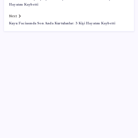
Hayatını Kaybetti
Next
Kuyu Faciasında Son Anda Kurtulanlar: 3 Kişi Hayatını Kaybetti
SON YAZILAR
Resmi Gazete’de bugün (08.08.2026)
Google Pixel Watch 5 Sızdırıldı: İşte Detaylar
Erdoğan’dan ‘Mekke Ortak Savunma Anlaşması’
açıklaması: ‘Hiçbir ülkeyi hedef almıyor’