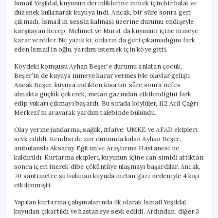
İsmail Yeşildal, kuyunun derinliklerine inmek için bir halat ve
düzenek kullanarak kuyuya indi. Ancak, bir süre sonra geri
çıkmadı. İsmail’in sessiz kalması üzerine durumu endişeyle
karşılayan Recep, Mehmet ve Murat da kuyunun içine inmeye
karar verdiler. Ne yazık ki, onların da geri çıkamadığını fark
eden İsmail’in oğlu, yardım istemek için köye gitti.
Köydeki komşusu Ayhan Beşer’e durumu anlatan çocuk,
Beşer’in de kuyuya inmeye karar vermesiyle olaylar gelişti.
Ancak Beşer, kuyuya indikten kısa bir süre sonra nefes
almakta güçlük çekerek, metan gazından etkilendiğini fark
edip yukarı çıkmayı başardı. Bu sırada köylüler, 112 Acil Çağrı
Merkezi’ni arayarak yardım talebinde bulundu.
Olay yerine jandarma, sağlık, itfaiye, UMKE ve AFAD ekipleri
sevk edildi. Kendisi de zor durumda kalan Ayhan Beşer,
ambulansla Aksaray Eğitim ve Araştırma Hastanesi’ne
kaldırıldı. Kurtarma ekipleri, kuyunun içine can simidi attıktan
sonra içeri inerek dibe çöküntüye ulaşmayı başardılar. Ancak,
70 santimetre su bulunan kuyuda metan gazı nedeniyle 4 kişi
etkilenmişti.
Yapılan kurtarma çalışmalarında ilk olarak İsmail Yeşildal
kuyudan çıkartıldı ve hastaneye sevk edildi. Ardından, diğer 3