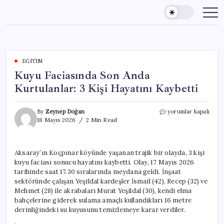
Skip
to
content
EĞITIM
Kuyu Faciasında Son Anda
Kurtulanlar: 3 Kişi Hayatını Kaybetti
Kuyu
By
Zeynep Doğan
yorumlar kapalı
Faciasında
18 Mayıs 2026
2 Min Read
Son
Anda
Kurtulanlar:
Aksaray’ın Koçpınar köyünde yaşanan trajik bir olayda, 3 kişi
3
kuyu faciası sonucu hayatını kaybetti. Olay, 17 Mayıs 2026
Kişi
Hayatını
tarihinde saat 17.30 sıralarında meydana geldi. İnşaat
Kaybetti
sektöründe çalışan Yeşildal kardeşler İsmail (42), Recep (32) ve
için
Mehmet (28) ile akrabaları Murat Yeşildal (30), kendi elma
bahçelerine giderek sulama amaçlı kullandıkları 16 metre
derinliğindeki su kuyusunu temizlemeye karar verdiler.