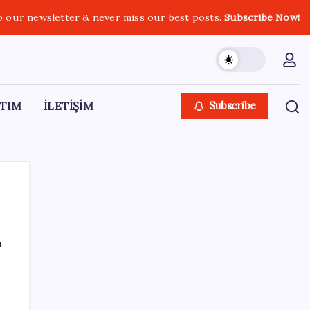
o our newsletter & never miss our best posts.
Subscribe Now!
TIM
İLETİŞİM
Subscribe
ı
SON YAZILAR
LGS ek tercih 1. nakil başvuruları ne zaman
bitiyor? LGS 2. nakil başvuruları ne zaman?