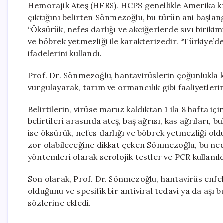
Hemorajik Ateş (HFRS). HCPS genellikle Amerika k
çıktığını belirten Sönmezoğlu, bu türün ani başlangı
“Öksürük, nefes darlığı ve akciğerlerde sıvı birikim
ve böbrek yetmezliği ile karakterizedir. “Türkiye’de 
ifadelerini kullandı.
Prof. Dr. Sönmezoğlu, hantavirüslerin çoğunlukla k
vurgulayarak, tarım ve ormancılık gibi faaliyetlerin 
Belirtilerin, virüse maruz kaldıktan 1 ila 8 hafta
belirtileri arasında ateş, baş ağrısı, kas ağrıları,
ise öksürük, nefes darlığı ve böbrek yetmezliği ol
zor olabileceğine dikkat çeken Sönmezoğlu, bu ne
yöntemleri olarak serolojik testler ve PCR kullanıldı
Son olarak, Prof. Dr. Sönmezoğlu, hantavirüs enfe
olduğunu ve spesifik bir antiviral tedavi ya da aş
sözlerine ekledi.