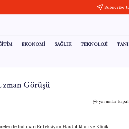
Subscribe t
ĞİTİM
EKONOMİ
SAĞLIK
TEKNOLOJİ
TANI
: Uzman Görüşü
Hantavirüs
yorumlar kapal
Vakalarının
Artışı:
Uzman
Görüşü
melerde bulunan Enfeksiyon Hastalıkları ve Klinik