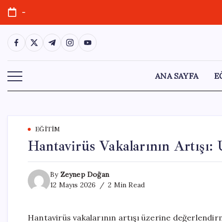
Skip
-
to
content
https://www.facebook.com/
https://twitter.com/
https://t.me/
https://www.instagram.com/
https://youtube.com/
ANA SAYFA
E
EĞITIM
Hantavirüs Vakalarının Artışı
By
Zeynep Doğan
12 Mayıs 2026
2 Min Read
Hantavirüs vakalarının artışı üzerine değerlendir