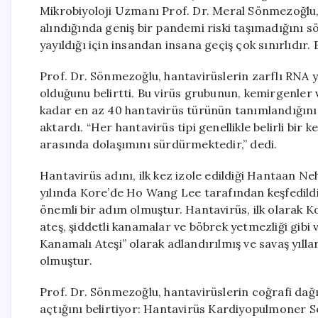
Mikrobiyoloji Uzmanı Prof. Dr. Meral Sönmezoğlu
alındığında geniş bir pandemi riski taşımadığını sö
yayıldığı için insandan insana geçiş çok sınırlıdır.
Prof. Dr. Sönmezoğlu, hantavirüslerin zarflı RNA y
olduğunu belirtti. Bu virüs grubunun, kemirgenler v
kadar en az 40 hantavirüs türünün tanımlandığını v
aktardı. “Her hantavirüs tipi genellikle belirli bir k
arasında dolaşımını sürdürmektedir,” dedi.
Hantavirüs adını, ilk kez izole edildiği Hantaan N
yılında Kore’de Ho Wang Lee tarafından keşfedildiğ
önemli bir adım olmuştur. Hantavirüs, ilk olarak K
ateş, şiddetli kanamalar ve böbrek yetmezliği gibi
Kanamalı Ateşi” olarak adlandırılmış ve savaş yıll
olmuştur.
Prof. Dr. Sönmezoğlu, hantavirüslerin coğrafi dağılı
açtığını belirtiyor: Hantavirüs Kardiyopulmoner