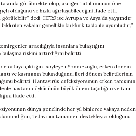
ıtasında görülmekte olup, akciğer tutulumunun öne
çlı olduğunu ve hızla ağırlaşabileceğini ifade etti.
i görülebilir,” dedi. HFRS ise Avrupa ve Asya’da yaygındır
bildirilen vakalar genellikle bu klinik tablo ile uyumludur,”
emirgenler aracılığıyla insanlara bulaştığını
bulaşma riskini artırdığını belirtti.
 içinde ortaya çıktığını söyleyen Sönmezoğlu, erken dönem
 bulantı ve kusmanın bulunduğunu, ileri dönem belirtilerinin
duğunu belirtti. Hantavirüs enfeksiyonunun erken tanısının
denle hastanın öyküsünün büyük önem taşıdığını ve tanı
ğını ifade etti.
ksiyonunun dünya genelinde her yıl binlerce vakaya neden
ı bulunmadığını, tedavinin tamamen destekleyici olduğunu