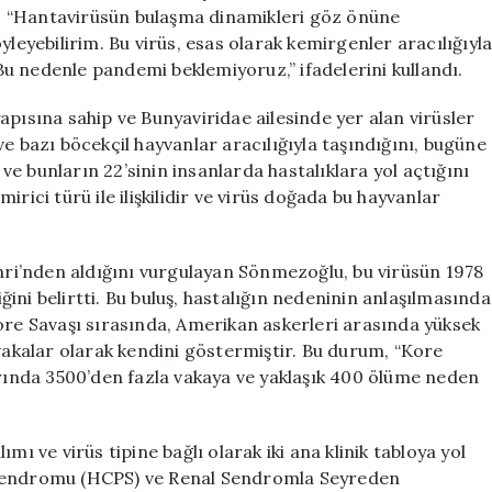
için
, “Hantavirüsün bulaşma dinamikleri göz önüne
yleyebilirim. Bu virüs, esas olarak kemirgenler aracılığıyl
 Bu nedenle pandemi beklemiyoruz,” ifadelerini kullandı.
apısına sahip ve Bunyaviridae ailesinde yer alan virüsler
e bazı böcekçil hayvanlar aracılığıyla taşındığını, bugüne
e bunların 22’sinin insanlarda hastalıklara yol açtığını
emirici türü ile ilişkilidir ve virüs doğada bu hayvanlar
ehri’nden aldığını vurgulayan Sönmezoğlu, bu virüsün 1978
ini belirtti. Bu buluş, hastalığın nedeninin anlaşılmasında
ore Savaşı sırasında, Amerikan askerleri arasında yüksek
 vakalar olarak kendini göstermiştir. Bu durum, “Kore
arında 3500’den fazla vakaya ve yaklaşık 400 ölüme neden
mı ve virüs tipine bağlı olarak iki ana klinik tabloya yol
 Sendromu (HCPS) ve Renal Sendromla Seyreden