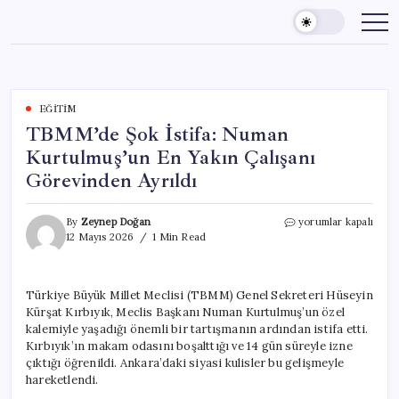
Skip
to
content
EĞITIM
TBMM’de Şok İstifa: Numan
Kurtulmuş’un En Yakın Çalışanı
Görevinden Ayrıldı
TBMM’de
By
Zeynep Doğan
yorumlar kapalı
Şok
12 Mayıs 2026
1 Min Read
İstifa:
Numan
Kurtulmuş’un
Türkiye Büyük Millet Meclisi (TBMM) Genel Sekreteri Hüseyin
En
Kürşat Kırbıyık, Meclis Başkanı Numan Kurtulmuş’un özel
Yakın
Çalışanı
kalemiyle yaşadığı önemli bir tartışmanın ardından istifa etti.
Görevinden
Kırbıyık’ın makam odasını boşalttığı ve 14 gün süreyle izne
Ayrıldı
çıktığı öğrenildi. Ankara’daki siyasi kulisler bu gelişmeyle
için
hareketlendi.