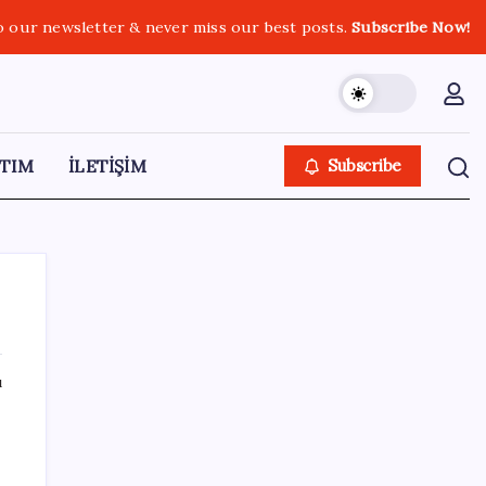
o our newsletter & never miss our best posts.
Subscribe Now!
TIM
İLETİŞİM
Subscribe
ı
SON YAZILAR
LGS ek tercih 1. nakil başvuruları ne zaman
bitiyor? LGS 2. nakil başvuruları ne zaman?