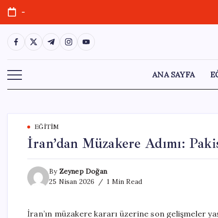
Skip
-
to
content
https://www.facebook.com/
https://twitter.com/
https://t.me/
https://www.instagram.com/
https://youtube.com/
ANA SAYFA
E
EĞITIM
İran’dan Müzakere Adımı: Pakis
By
Zeynep Doğan
25 Nisan 2026
1 Min Read
İran’ın müzakere kararı üzerine son gelişmeler ya