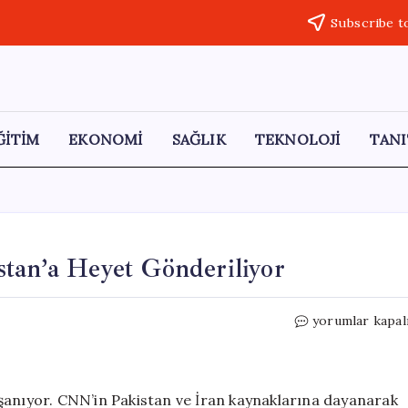
Subscribe t
ĞİTİM
EKONOMİ
SAĞLIK
TEKNOLOJİ
TANI
tan’a Heyet Gönderiliyor
İran’dan
yorumlar kapal
Müzakere
Adımı:
Pakistan’a
Heyet
şanıyor. CNN’in Pakistan ve İran kaynaklarına dayanarak