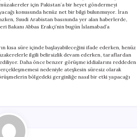
Gönderiliyor
üzakereler için Pakistan’a bir heyet göndermeyi
için
ayacağı konusunda henüz net bir bilgi bulunmuyor. İran
mazken, Suudi Arabistan basınında yer alan haberlerde,
şleri Bakanı Abbas Erakçi’nin bugün İslamabad’a
ın kısa süre içinde başlayabileceğini ifade ederken, henüz
akerelerle ilgili belirsizlik devam ederken, taraflardan
p ediliyor. Daha önce benzer görüşme iddialarını reddeden
gerçekleşmemesi nedeniyle ateşkesin süresiz olarak
görüşmelerin bölgedeki gerginliğe nasıl bir etki yapacağı