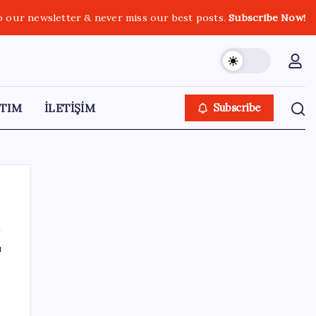
o our newsletter & never miss our best posts.
Subscribe Now!
TIM
İLETİŞİM
Subscribe
ı
SON YAZILAR
Resmi Gazete’de bugün (08.08.2026)