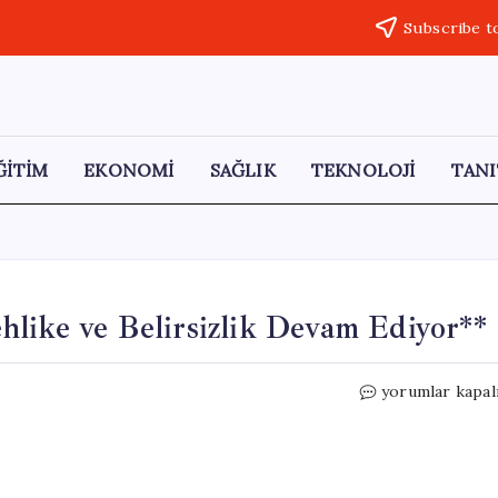
Subscribe t
ĞİTİM
EKONOMİ
SAĞLIK
TEKNOLOJİ
TANI
like ve Belirsizlik Devam Ediyor**
Yıkımın
yorumlar kapal
Ardındaki
Karmaşa:
Tehlike
ve