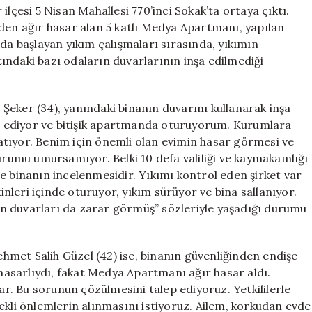
Belirsizlik
ilçesi 5 Nisan Mahallesi 770’inci Sokak’ta ortaya çıktı.
Devam
n ağır hasar alan 5 katlı Medya Apartmanı, yapılan
Ediyor**
’da başlayan yıkım çalışmaları sırasında, yıkımın
için
atındaki bazı odaların duvarlarının inşa edilmediği
Şeker (34), yanındaki binanın duvarını kullanarak inşa
vam ediyor ve bitişik apartmanda oturuyorum. Kurumlara
tıyor. Benim için önemli olan evimin hasar görmesi ve
durumu umursamıyor. Belki 10 defa valiliği ve kaymakamlığı
e binanın incelenmesidir. Yıkımı kontrol eden şirket var
leri içinde oturuyor, yıkım sürüyor ve bina sallanıyor.
n duvarları da zarar görmüş” sözleriyle yaşadığı durumu
met Salih Güzel (42) ise, binanın güvenliğinden endişe
asarlıydı, fakat Medya Apartmanı ağır hasar aldı.
. Bu sorunun çözülmesini talep ediyoruz. Yetkililerle
ekli önlemlerin alınmasını istiyoruz. Ailem, korkudan evde