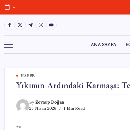
Skip
-
to
content
https://www.facebook.com/
https://twitter.com/
https://t.me/
https://www.instagram.com/
https://youtube.com/
ANA SAYFA
E
HABER
Yıkımın Ardındaki Karmaşa: Teh
By
Zeynep Doğan
25 Nisan 2026
1 Min Read
**