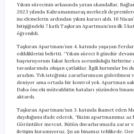
Yıkım sürecinin arkasında yatan skandallar, Bağlar 
2023 yılında Kahramanmaraş merkezli depremlerde
incelemelerin ardından yıkım kararı aldı. 16 Nisan
bitişiğindeki 7 katlı Taşkıran Apartmanı’nın ilk 5 k
öğrenildi.
Taşkıran Apartmanı’nın 4. katında yaşayan Serdar 
edildiklerini belirtti. “Yıkım süreci 8 gündür de
başvuruyorum fakat herkes sorumluluğu birbirine a
tavanlarımda oluşan çatlaklar. İlgili kurumlar bu 
aradım. Tek isteğimiz zararlarımızın giderilmesi v
deniyor ama ortada bir kontrol yok. Apartman sakin
Daha önceki müteahhitin hataları yüzünden binanı
aktardı.
Taşkıran Apartmanı’nın 3. katında ikamet eden Meh
duyduğunu ifade ederek, “Bizim apartmanımız az h
Görüntüler mevcut. Bütün duvarlarımızda zarar var
iletişim kuramıyoruz. Şu an binamız tehlikede. Ger