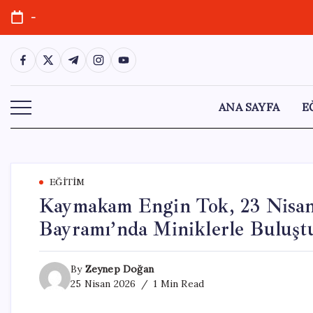
Skip
-
to
content
https://www.facebook.com/
https://twitter.com/
https://t.me/
https://www.instagram.com/
https://youtube.com/
ANA SAYFA
E
EĞITIM
Kaymakam Engin Tok, 23 Nisan
Bayramı’nda Miniklerle Buluşt
By
Zeynep Doğan
25 Nisan 2026
1 Min Read