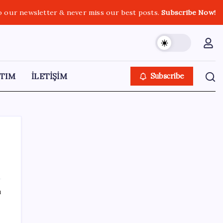
o our newsletter & never miss our best posts.
Subscribe Now!
TIM
İLETİŞİM
Subscribe
SON YAZILAR
ı
LGS ek tercih 1. nakil başvuruları ne zaman
bitiyor? LGS 2. nakil başvuruları ne zaman?