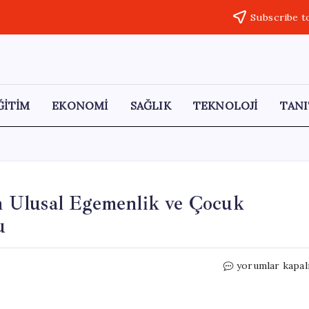
Subscribe t
ĞİTİM
EKONOMİ
SAĞLIK
TEKNOLOJİ
TANI
 Ulusal Egemenlik ve Çocuk
u
Kaymakam
yorumlar kapal
Engin
Tok,
23