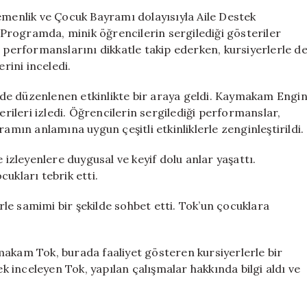
Nisan
enlik ve Çocuk Bayramı dolayısıyla Aile Destek
Ulusal
. Programda, minik öğrencilerin sergilediği gösteriler
Egemenlik
n performanslarını dikkatle takip ederken, kursiyerlerle d
ve
rini inceledi.
Çocuk
Bayramı’nda
de düzenlenen etkinlikte bir araya geldi. Kaymakam Engi
Miniklerle
erileri izledi. Öğrencilerin sergilediği performanslar,
Buluştu
amın anlamına uygun çeşitli etkinliklerle zenginleştirildi.
için
 izleyenlere duygusal ve keyif dolu anlar yaşattı.
ukları tebrik etti.
le samimi bir şekilde sohbet etti. Tok’un çocuklara
makam Tok, burada faaliyet gösteren kursiyerlerle bir
ek inceleyen Tok, yapılan çalışmalar hakkında bilgi aldı ve