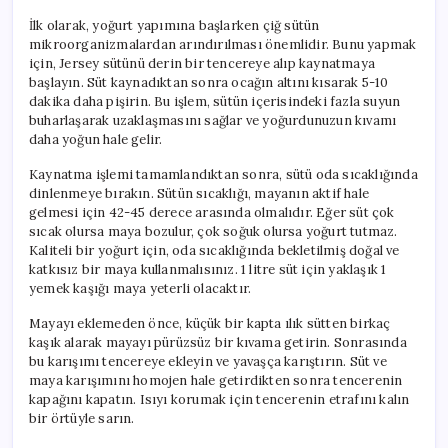
İlk olarak, yoğurt yapımına başlarken çiğ sütün
mikroorganizmalardan arındırılması önemlidir. Bunu yapmak
için, Jersey sütünü derin bir tencereye alıp kaynatmaya
başlayın. Süt kaynadıktan sonra ocağın altını kısarak 5-10
dakika daha pişirin. Bu işlem, sütün içerisindeki fazla suyun
buharlaşarak uzaklaşmasını sağlar ve yoğurdunuzun kıvamı
daha yoğun hale gelir.
Kaynatma işlemi tamamlandıktan sonra, sütü oda sıcaklığında
dinlenmeye bırakın. Sütün sıcaklığı, mayanın aktif hale
gelmesi için 42-45 derece arasında olmalıdır. Eğer süt çok
sıcak olursa maya bozulur, çok soğuk olursa yoğurt tutmaz.
Kaliteli bir yoğurt için, oda sıcaklığında bekletilmiş doğal ve
katkısız bir maya kullanmalısınız. 1 litre süt için yaklaşık 1
yemek kaşığı maya yeterli olacaktır.
Mayayı eklemeden önce, küçük bir kapta ılık sütten birkaç
kaşık alarak mayayı pürüzsüz bir kıvama getirin. Sonrasında
bu karışımı tencereye ekleyin ve yavaşça karıştırın. Süt ve
maya karışımını homojen hale getirdikten sonra tencerenin
kapağını kapatın. Isıyı korumak için tencerenin etrafını kalın
bir örtüyle sarın.