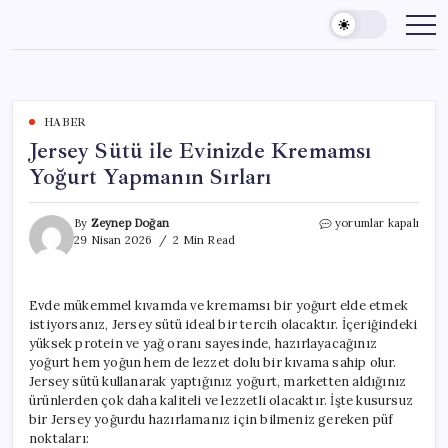
Skip
to
content
HABER
Jersey Sütü ile Evinizde Kremamsı
Yoğurt Yapmanın Sırları
Jersey
By
Zeynep Doğan
yorumlar kapalı
Sütü
29 Nisan 2026
2 Min Read
ile
Evinizde
Kremamsı
Evde mükemmel kıvamda ve kremamsı bir yoğurt elde etmek
Yoğurt
istiyorsanız, Jersey sütü ideal bir tercih olacaktır. İçeriğindeki
Yapmanın
Sırları
yüksek protein ve yağ oranı sayesinde, hazırlayacağınız
için
yoğurt hem yoğun hem de lezzet dolu bir kıvama sahip olur.
Jersey sütü kullanarak yaptığınız yoğurt, marketten aldığınız
ürünlerden çok daha kaliteli ve lezzetli olacaktır. İşte kusursuz
bir Jersey yoğurdu hazırlamanız için bilmeniz gereken püf
noktaları: