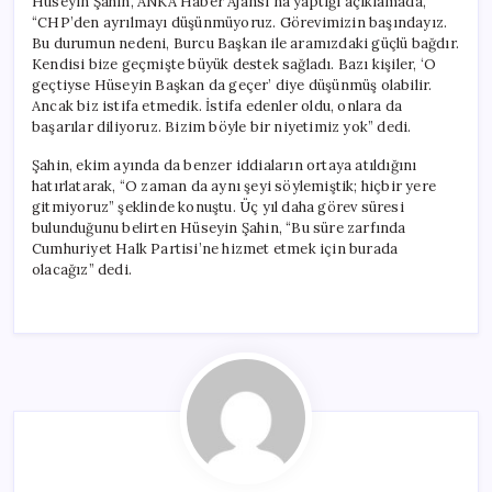
Hüseyin Şahin, ANKA Haber Ajansı’na yaptığı açıklamada,
Başındayız”
“CHP’den ayrılmayı düşünmüyoruz. Görevimizin başındayız.
için
Bu durumun nedeni, Burcu Başkan ile aramızdaki güçlü bağdır.
Kendisi bize geçmişte büyük destek sağladı. Bazı kişiler, ‘O
geçtiyse Hüseyin Başkan da geçer’ diye düşünmüş olabilir.
Ancak biz istifa etmedik. İstifa edenler oldu, onlara da
başarılar diliyoruz. Bizim böyle bir niyetimiz yok” dedi.
Şahin, ekim ayında da benzer iddiaların ortaya atıldığını
hatırlatarak, “O zaman da aynı şeyi söylemiştik; hiçbir yere
gitmiyoruz” şeklinde konuştu. Üç yıl daha görev süresi
bulunduğunu belirten Hüseyin Şahin, “Bu süre zarfında
Cumhuriyet Halk Partisi’ne hizmet etmek için burada
olacağız” dedi.