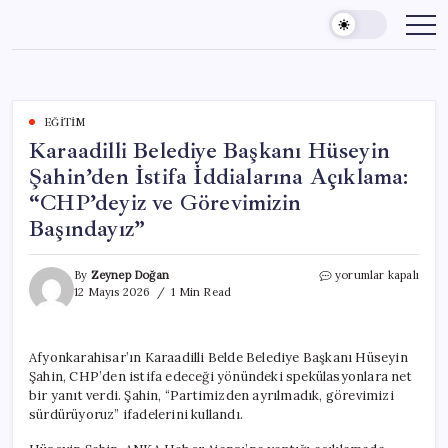
Skip
to
content
EĞITIM
Karaadilli Belediye Başkanı Hüseyin
Şahin’den İstifa İddialarına Açıklama:
“CHP’deyiz ve Görevimizin
Başındayız”
Karaadilli
By
Zeynep Doğan
yorumlar kapalı
Belediye
12 Mayıs 2026
1 Min Read
Başkanı
Hüseyin
Şahin’den
Afyonkarahisar’ın Karaadilli Belde Belediye Başkanı Hüseyin
İstifa
Şahin, CHP’den istifa edeceği yönündeki spekülasyonlara net
İddialarına
Açıklama:
bir yanıt verdi. Şahin, “Partimizden ayrılmadık, görevimizi
“CHP’deyiz
sürdürüyoruz” ifadelerini kullandı.
ve
Görevimizin