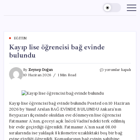
Skip
to
content
EĞITIM
Kayıp lise öğrencisi bağ evinde
bulundu
Kayıp
By
Zeynep Doğan
yorumlar kapalı
lise
10 Haziran 2026
1 Min Read
öğrencisi
bağ
evinde
bulundu
için
Kayıp lise öğrencisi bağ evinde bulundu Posted on 10 Haziran
2026 by Yusuf Arslan BAĞ EVİNDE BULUNDU Ankara’nın
Beypazarı ilçesinde okuldan eve dönmeyen lise öğrencisi
Fatmanur A.’nın, geceyi açık İnözü Vadisi’ndeki terk edilmiş
bir evde geçirdiği öğrenildi. Fatmanur A.’nın saat 08.00
sıralarında ise yaklaşık 8 kilometre uzaklıktaki boş bir bağ
evine girdiği öğrenildi. Komşularının bağ evinin sahibine,