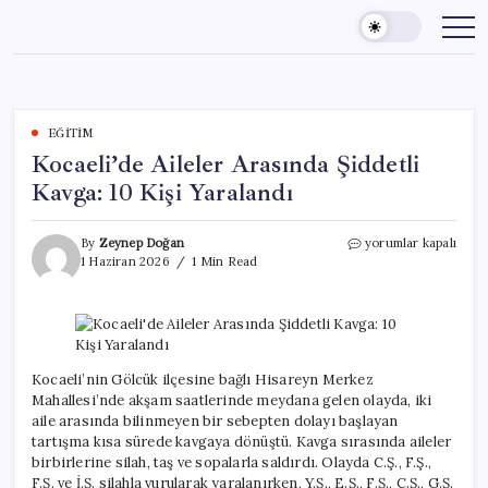
Skip
to
content
EĞITIM
Kocaeli’de Aileler Arasında Şiddetli
Kavga: 10 Kişi Yaralandı
Kocaeli’de
By
Zeynep Doğan
yorumlar kapalı
Aileler
1 Haziran 2026
1 Min Read
Arasında
Şiddetli
Kavga:
10
Kişi
Yaralandı
Kocaeli’nin Gölcük ilçesine bağlı Hisareyn Merkez
için
Mahallesi’nde akşam saatlerinde meydana gelen olayda, iki
aile arasında bilinmeyen bir sebepten dolayı başlayan
tartışma kısa sürede kavgaya dönüştü. Kavga sırasında aileler
birbirlerine silah, taş ve sopalarla saldırdı. Olayda C.Ş., F.Ş.,
F.Ş. ve İ.Ş. silahla vurularak yaralanırken, Y.Ş., E.Ş., F.Ş., C.Ş., G.Ş.