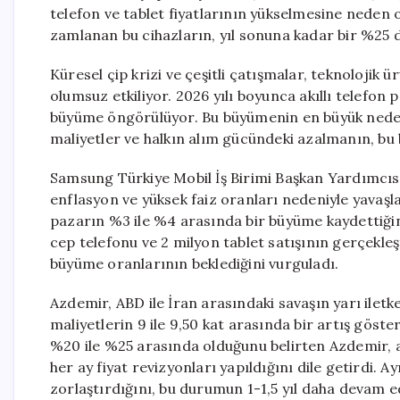
telefon ve tablet fiyatlarının yükselmesine neden 
zamlanan bu cihazların, yıl sonuna kadar bir %25 
Küresel çip krizi ve çeşitli çatışmalar, teknolojik ürü
olumsuz etkiliyor. 2026 yılı boyunca akıllı telefo
büyüme öngörülüyor. Bu büyümenin en büyük nedeni 
maliyetler ve halkın alım gücündeki azalmanın, b
Samsung Türkiye Mobil İş Birimi Başkan Yardımcısı
enflasyon ve yüksek faiz oranları nedeniyle yavaşla
pazarın %3 ile %4 arasında bir büyüme kaydettiğini 
cep telefonu ve 2 milyon tablet satışının gerçekleşt
büyüme oranlarının beklediğini vurguladı.
Azdemir, ABD ile İran arasındaki savaşın yarı iletk
maliyetlerin 9 ile 9,50 kat arasında bir artış gösterd
%20 ile %25 arasında olduğunu belirten Azdemir, art
her ay fiyat revizyonları yapıldığını dile getirdi. 
zorlaştırdığını, bu durumun 1-1,5 yıl daha devam 