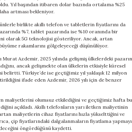
Yükseliyor
oldu. Yıl başından itibaren dolar bazında ortalama %25
için
daha artması bekleniyor.
nlerle birlikte akıllı telefon ve tabletlerin fiyatlarını da
n pazarında %7, tablet pazarında ise %10 oranında bir
olarak 5G teknolojisi gösteriliyor. Ancak, artan
u büyüme rakamlarını gölgeleyeceği düşünülüyor.
 Murat Azdemir, 2025 yılında gelişmiş ülkelerdeki pazarı
dığını, ancak gelişmekte olan ülkelerin etkisiyle küresel
belirtti. Türkiye’de ise geçtiğimiz yıl yaklaşık 12 milyon
irildiğini ifade eden Azdemir, 2026 yılı için de benzer
en maliyetlerini olumsuz etkilediğini ve geçtiğimiz hafta b
iğini açıkladı. Akıllı telefonların yarı iletken maliyetinin
an maliyetlerin cihaz fiyatlarını hızla yükselttiğini ve
Ayrıca, çip fiyatlarındaki dalgalanmaların fiyatlama yapmayı
edeceğini öngördüğünü kaydetti.