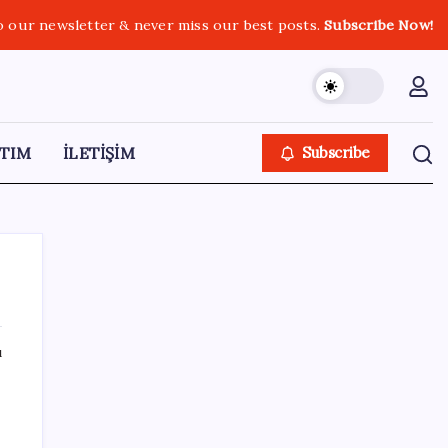
o our newsletter & never miss our best posts.
Subscribe Now!
TIM
İLETİŞİM
Subscribe
ı
SON YAZILAR
Trump’tan Fed Başkanı Warsh’a: Faiz kararı
tamamen ona bağlı değil