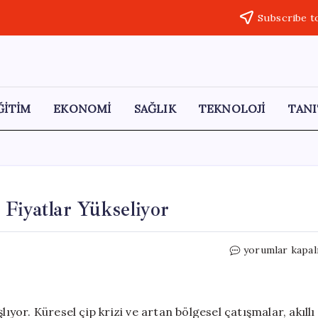
Subscribe t
ĞİTİM
EKONOMİ
SAĞLIK
TEKNOLOJİ
TANI
Fiyatlar Yükseliyor
Telefon
yorumlar kapal
Alacaklara
Kötü
Haber:
Fiyatlar
ıyor. Küresel çip krizi ve artan bölgesel çatışmalar, akıllı