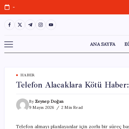
Skip
-
to
content
https://www.facebook.com/
https://twitter.com/
https://t.me/
https://www.instagram.com/
https://youtube.com/
ANA SAYFA
E
HABER
Telefon Alacaklara Kötü Haber: 
By
Zeynep Doğan
9 Mayıs 2026
2 Min Read
Telefon almayı planlayanlar için zorlu bir süreç başl