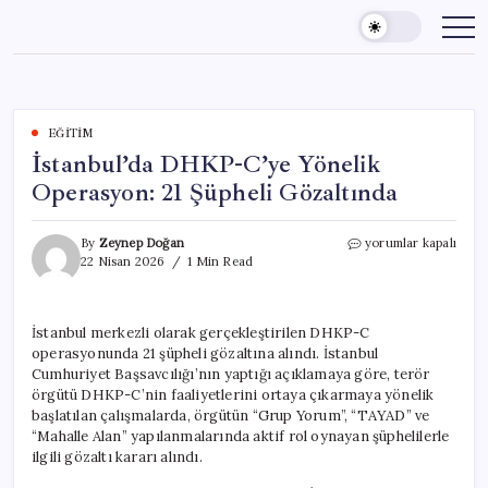
Skip
to
content
EĞITIM
İstanbul’da DHKP-C’ye Yönelik
Operasyon: 21 Şüpheli Gözaltında
İstanbul’da
By
Zeynep Doğan
yorumlar kapalı
DHKP-
22 Nisan 2026
1 Min Read
C’ye
Yönelik
Operasyon:
İstanbul merkezli olarak gerçekleştirilen DHKP-C
21
operasyonunda 21 şüpheli gözaltına alındı. İstanbul
Şüpheli
Gözaltında
Cumhuriyet Başsavcılığı’nın yaptığı açıklamaya göre, terör
için
örgütü DHKP-C’nin faaliyetlerini ortaya çıkarmaya yönelik
başlatılan çalışmalarda, örgütün “Grup Yorum”, “TAYAD” ve
“Mahalle Alan” yapılanmalarında aktif rol oynayan şüphelilerle
ilgili gözaltı kararı alındı.